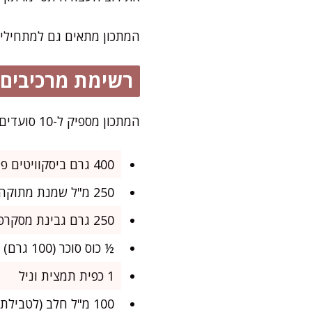
המתכון מתאים גם למתחילים 
רשימת מרכיבים
המתכון מספיק ל-10 סועדים. מושלם לאירוח שבת או לקינוח מרשים בארוחת חג.
400 גרם ביסקוויטים פתי בר (וניל או שוקולד, לפי ההעדפה)
250 מ"ל שמנת מתוקה להקצפה
250 גרם גבינת מסקרפונה (או גבינת שמנת 25%)
½ כוס סוכר (100 גרם)
1 כפית תמצית וניל
100 מ"ל חלב (לטבילת הביסקוויטים)