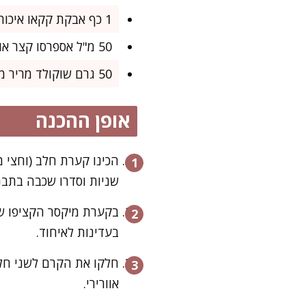
1 כף אבקת קקאו איכותי
50 מ"ל אספרסו קצר או קפה נמס חזק (לא חובה, אבל מוסיף עומק טעמים)
50 גרם שוקולד מריר מגורד (לקישוט – אופציונלי)
אופן ההכנה
שניות וסדרו שכבה בתבנית א
בקערת מיקסר הקציפו שמ
בעדינות לאיחוד.
חלקו את הקרם לשני חלק
אוורירי.