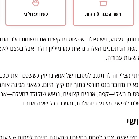
משך הכנה: 0 דקות
כשרות: חלבי
 מתוך געגוע, ויש כאלה שפשוט מבקשים את תשומת הלב מחד
מסוג המתכונים האלה. נראית כמו מיליון דולר, אבל בעצם לא צ
 שעות עבודה.
הייתי מצליחה להתגנב למטבח של אמא בדיוק כששפכה את שכ
ילו מדובר בנס חורפי בתוך יום קיץ. היום, כשאני מכינה אותה
יסטים משלי—קפה, אגוזים קצוצים, גנאש שוקולד למעלה—אבל
שלם לשישי, משגע ביומולדת, וממכר בכל שעה אחרת.
שי
צריך לקחת בחשבון שהעוגה חייבת לפחות 6 שעות במקרר, ועדיף לילה שלם.