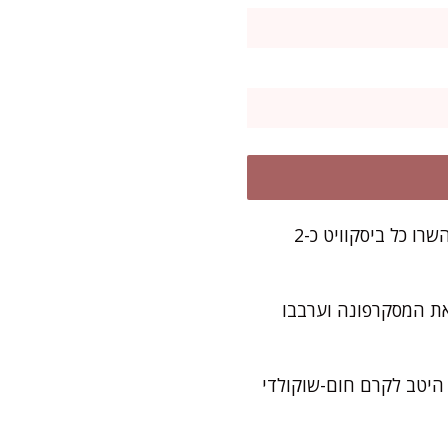
הכינו קערת חלב (וחצי מהקפה אם בחרתם להשתמש בו) בצד, לטבילת הביסקוויטים. השרו כל ביסקוויט כ-2
את המסקרפונה וערבבו
היטב לקרם חום-שוקולדי