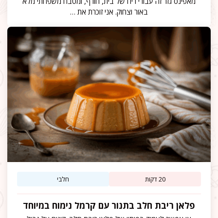
מאפינס גזר זה עבורי ריח של בית, חורף, ומטבח משפחתי מלא
באור וצחוק. אני זוכרת את …
20 דקות
חלבי
פלאן ריבת חלב בתנור עם קרמל נימוח במיוחד