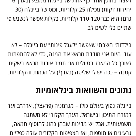
לעצור בחופן אחד. כף אחת של בייגלה ממוצע (בערך 6
יחידות דקות) מכילה 25 קלוריות, וכוס של בייגלה (30
גרם) היא כבר 110-120 קלוריות. בקלות אפשר לנשנש פי
שתיים בלי לשים לב.
בילדותי חשבתי שאפשר "לעגל פינות" עם בייגלה – לא
עוד. היום אני מודדת מראש את המנה, כדי לא להתפתות
לאורך כל המארז. בטיולים אני תמיד אורזת מראש בשקית
קטנה – ככה יש לי שליטה (בערך!) על הכמות והקלוריות.
נתונים והשוואות בינלאומיות
בייגלה נפוץ בעולם כולו – מגרמניה (פרעצל), ארה"ב ועד
למזרח התיכון ובישראל. הערך הקלורי לא משתנה
משמעותית, אבל יש מדינות שבהן נהוג להוסיף חמאה,
גרעינים או תוספות, ואז הצפיפות הקלורית עולה כפליים.