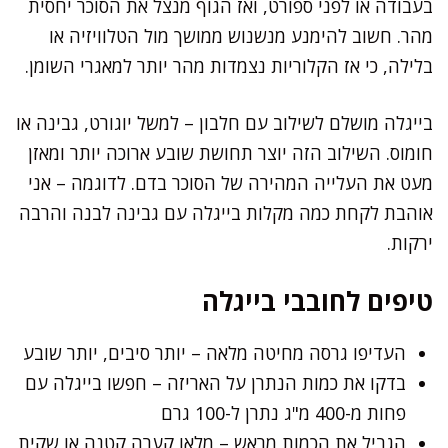
בעבודה או לפני ספורט, ואז הגוף מנצל את הסוכר יחסית
מהר. חשוב להימנע מנשנוש ממושך מול הטלוויזיה או
בלילה, כי אז הקלוריות נצמדות מהר יותר למאגרי השומן.
בייגלה מושלם לשילוב עם חלבון – למשל יוגורט, גבינה או
חומוס. השילוב הזה יוצר תחושת שובע ארוכה יותר ומאזן
מעט את העלייה המהירה של הסוכר בדם. לדוגמה – אני
אוהבת לקחת כמה מקלות בייגלה עם גבינה לבנה והרבה
ירקות.
טיפים לחובבי בייגלה
העדיפו גרסה מחיטה מלאה – יותר סיבים, יותר שובע
בדקו את כמות הנתרן על האריזה – חפשו בייגלה עם
פחות מ-400 מ"ג נתרן ל-100 גרם
הגביל את הכמות מראש – מלאו קערה קטנה או שקית