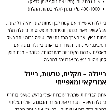
1-5 גרם שומן (תלוי אם נוסף שמן לבצק)
400-1000 מ"ג נתרן (תלוי בכמות המלח)
בייגלה תעשייתי עם קמח לבן ופחות שומן יהיה דל שומן,
אבל עשיר מאוד בנתרן ובפחמימות פשוטות. בייגלה מלא
פחות נפוץ, אך הערך התזונתי שלו טיפה גבוה יותר בשל
הסיבים. לפי נתוני משרד הבריאות, בייגלה נמנה עם
מאכלים שבהם הקלוריות "מתרכזות", כלומר – מנת חופן
קטן מהווה "פצצת אנרגיה" למחצה.
בייגלה – מקלים, טבעות, בייגל
אמריקאי ומאפייתי
אחת הבדיחות שתמיד עוברות אצלי בראש כשאני בוחרת
בייגלה היא – "תבחרי את הצורה הנכונה, ואולי תצליחי
לחמוק מקלוריה או שתיים". בפועל, אין באמת הבדל