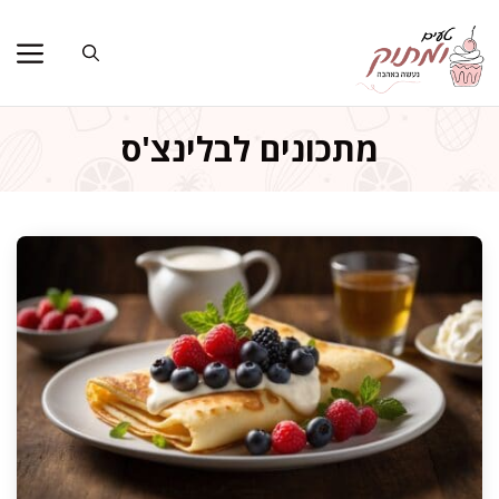
דלג
תוכן
מתכונים לבלינצ'ס