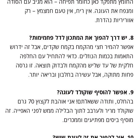
החומץ מתפקד כאן כחומר תפיחה – הוא מגיב עם הסודה
ומנפח את העוגה. אין ריח, אין טעם חמצמץ – רק
אווריריות נהדרת.
8. יש דרך להפוך את המתכון לדל פחמימות?
אפשר להמיר חצי מהקמח בקמח שקדים, אבל זה ידרוש
התאמות בכמות הנוזלים. כדאי להתחיל עם החלפה
חלקית של עד שליש מהקמח ולבדוק תוצאה. זו גרסה
פחות מתוקה, אבל עשירה בחלבון ובריאה יותר.
9. אפשר להוסיף שוקולד לעוגה?
בהחלט, ותודה ששאלתם! אני אוהבת לקצוץ 70 גרם
שוקולד מריר ולערבב לתוך הבלילה ממש לפני האפייה. זה
מוסיף ביסים מפתיעים וממכרים.
10. איך להפוך את זה לעוגת שיש?