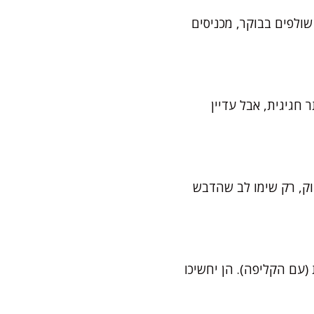
שולפים בבוקר, מכניסים
ר חגיגית, אבל עדיין
וק, רק שימו לב שהדבש
יים – שמים את הבננות בתנור שחומם ל-150 מעלות למשך 15 דקות (עם הקליפה). הן יחשיכו