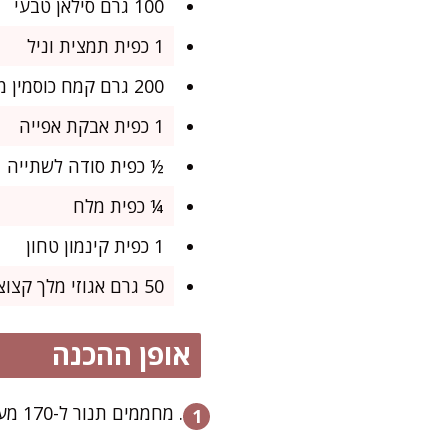
100 גרם סילאן טבעי
1 כפית תמצית וניל
200 גרם קמח כוסמין מלא
1 כפית אבקת אפייה
½ כפית סודה לשתייה
¼ כפית מלח
1 כפית קינמון טחון
50 גרם אגוזי מלך קצוצים (אופציונלי)
אופן ההכנה
מחממים תנור ל-170 מעלות. משמנים תבנית אינגליש קייק בקצת שמן או מרפדים בנייר אפייה.