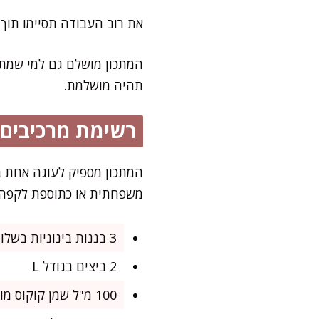
את רוב העבודה תסיימו תוך 15 דקות – פשוט מערבבים, שופכים לתבנית ואופים. אין צורך במיקסר או כלים מיוחדי
המתכון מושלם גם למי שמתח
תהיה מושלמת.
רשימת מרכיבים
משפחתית או כתוספת לקפה 
3 בננות בינוניות בשלות (בערך 300 גרם בלי הקליפה)
2 ביצים בגודל L
100 מ"ל שמן קוקוס מומס (או שמן קנולה)