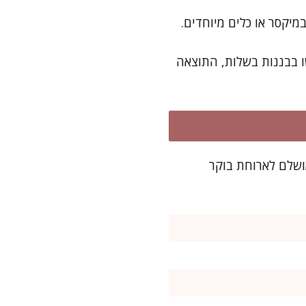
 בבננות בשלות, התוצאה
ת אינגליש קייק סטנדרטית – בערך 8-10 פרוסות. מושלם לארוחת בוקר