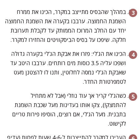
במהלך שהבסיס מתייצב במקרר, הכינו את ממרח
השמנת החמוצה. ערבבו בקערה את השמנת החמוצה
יחד עם החלב המרוכז הממותק עד לקבלת תערובת
חלקה. שיפכו על בסיס הביסקוויטים והחזירו למקרר.
הכינו את הג’לי: פזרו את אבקת הג’לי בקערה גדולה
ושפכו עליה 3.5 כוסות מים רותחים. ערבבו היטב עד
שאבקת הג’לי נמסה לחלוטין, ותנו לו להצטנן מעט
לטמפרטורת החדר.
כשהג’לי קריר אך עוד נוזלי (אבל לא מתחיל
להתמצק!), צקו אותו בעדינות מעל שכבת השמנת
בתבנית. מעל הג’לי, אם רוצים, הוסיפו פירות טריים
לקישוט.
העבירו למקרר להתייצבות ל-4-6 שעות לפחות (עדיף