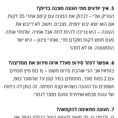
5. איך יודעים מתי העוגה מוכנה בדיוק?
הטריק שלי – לבדוק את המרכז עם קיסם אחרי 35 דקות.
אם הוא יוצא יבש יחסית, מכבים. חשוב לא לייבש את
העוגה – היא צריכה להיות לחה אבל אפויה. שלפתי אותה
פעם חמש דקות מוקדם מדי, ואחרי צינון – היא ישר
התמוטטה. אז לא למהר.
6. אפשר לפזר סירופ מעל? איזה סירופ את ממליצה?
בוודאי! אני הכי אוהבת סירופ פשוט – ½ כוס מיץ תפוזים
עם 2 כפות סוכר, מחממים בסיר קטן עד שהסוכר נמס,
ושופכים על העוגה כשהיא קצת חמימה. זה נותן לה ניחוח
של עוגת סבתא אמיתית וטעם ממכר לגמרי.
7. העוגה מתאימה להקפאה?
כן, ולגמרי כן. רק חשוב לעטוף היטב בניילון נצמד ואז