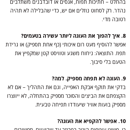
בהחלט – חתיכות תפוח, אגסים או דובדבנים משתלבים
נהדר. רק לסחוט נוזלים אם יש, כדי שהבלילה לא תהיה
רטובה מדי.
8. איך להפוך את העוגה ליותר עשירה בטעמים?
אפשר להוסיף מעט רום איכותי (כף אחת תספיק) או גרידת
תפוז. התוצאה: ניחוח משגע וטוויסט קטן שמקפיץ את
הטעם בלי סיבוך.
9. העוגה לא תפחה מספיק. למה?
בדקי את תוקף אבקת האפייה, וגם את התהליך – אם לא
הקצפתם את הביצים והסוכר מספיק בהתחלה, לא ייווצרו
מספיק בועות אוויר שיעודדו תפיחה טבעית.
10. אפשר להקפיא את העוגה?
כן, פשוט עוטפים היטב בפריזר עד שבועיים. מפשירים