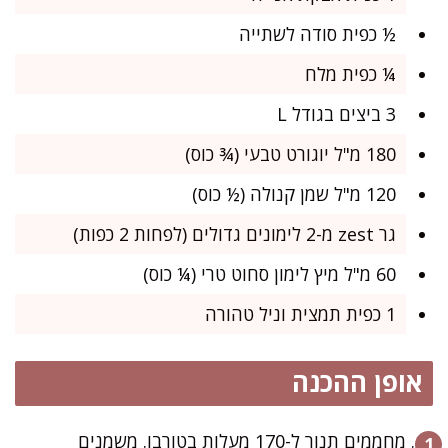
½ כפית סודה לשתייה
¼ כפית מלח
3 ביצים בגודל L
180 מ"ל יוגורט טבעי (¾ כוס)
120 מ"ל שמן קנולה (½ כוס)
גר zest מ-2 לימונים גדולים (לפחות 2 כפות)
60 מ"ל מיץ לימון סחוט טרי (¼ כוס)
1 כפית תמצית וניל טהורה
אופן ההכנה
מחממים תנור ל-170 מעלות בטורבו. משמנים