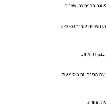
עוגה תתפח כמו שצריך.
בוודאי! מכפילים את כל הכמויות ומעבירים לתבנית גדולה (24-26 ס"מ עגולה או מלבנית). זמן האפייה יתארך בכ-5-10
 בנקודה אחת.
עם הריבה. זה מוסיף עוד
ת החוויה.