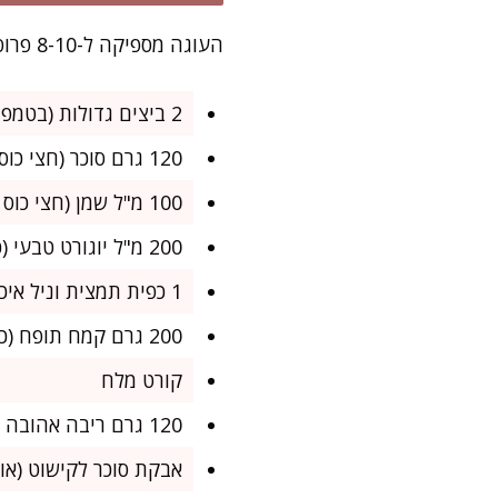
העוגה מספיקה ל-8-10 פרוסות, מושלמת לכל אירוע משפחתי קטן או לפינוק יומיומי.
2 ביצים גדולות (בטמפרטורת החדר)
120 גרם סוכר (חצי כוס)
100 מ"ל שמן (חצי כוס פחות כף)
200 מ"ל יוגורט טבעי (כוס פחות כף)
1 כפית תמצית וניל איכותית
200 גרם קמח תופח (כוס ושליש)
קורט מלח
120 גרם ריבה אהובה (אפשר תות, משמש או שזיפים)
אבקת סוכר לקישוט (אופ