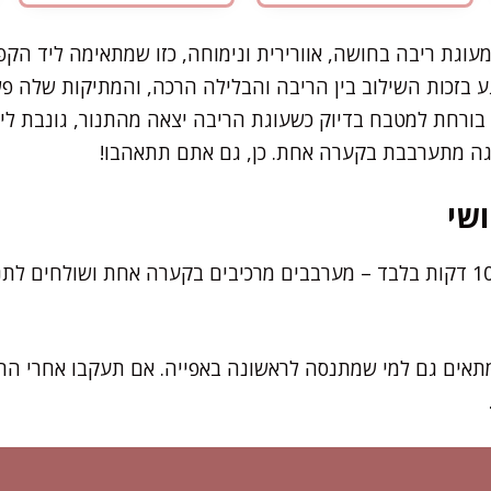
מעוגת ריבה בחושה, אוורירית ונימוחה, כזו שמתאימה ליד הק
 בזכות השילוב בין הריבה והבלילה הרכה, והמתיקות שלה פש
י בורחת למטבח בדיוק כשעוגת הריבה יצאה מהתנור, גונבת לי
וגה מתערבבת בקערה אחת. כן, גם אתם תתאהבו!
שי
את רוב העבודה תעשו תוך 10 דקות בלבד – מערבבים מרכיבים בקערה אחת ושולח
תאים גם למי שמתנסה לראשונה באפייה. אם תעקבו אחרי הה