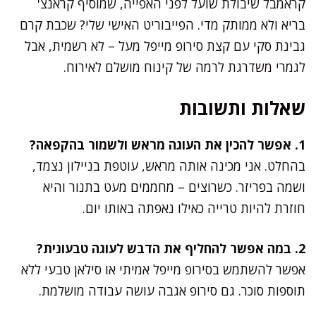
קראמבל שיבולת שועל לפני האפייה, שמוסיף קראנצ'
בריא ולא ממותק מדי. הפייבוריט האישי שלי? שכבת קרם
גבינת סקי עם קצת סירופ מייפל מעל – לא רשמית, אבל
לגמרי משדרגת לרמה של קינוח מושלם לאירוח.
שאלות ותשובות
1. אפשר להכין את העוגה מראש ולשמור בהקפאה?
בהחלט. אני מכינה אותה מראש, עוטפת בניילון נצמד,
ושמה בפריזר. כשרוצים – מחממים מעט בתנור והיא
חוזרת להיות טרייה כאילו נאפתה באותו יום.
2. במה אפשר להחליף את הדבש לעוגה טבעונית?
אפשר להשתמש בסירופ מייפל אמיתי או סילאן טבעי ללא
תוספות סוכר. גם סירופ אגבה עושה עבודה מושלמת.