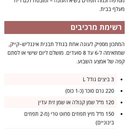
מטרפה וכמה תפוזים בשיא העונה – ומובטח לכם ריח
מעלף בבית.
רשימת מרכיבים
המתכון מספיק לעוגה אחת בגודל תבנית אינגליש–קייק,
שמתאימה ל-6 עד 8 סועדים. מושלם ליום שישי או לסתם
קפה של אמצע השבוע.
3 ביצים גודל L
220 גרם סוכר (כ-1 כוס)
120 מ"ל שמן קנולה או שמן זית עדין
150 מ"ל מיץ תפוזים סחוט טרי (מ-2 תפוזים
בינוניים)