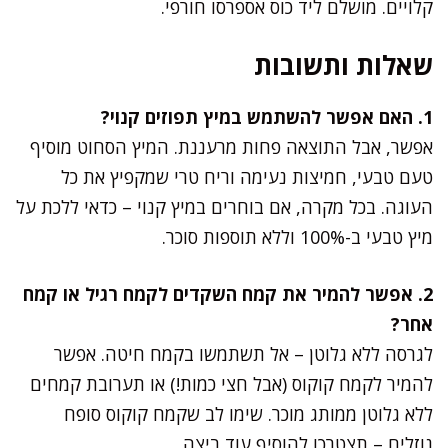
קלויים. מושלם ליד כוס אספרסו חורפי.
שאלות ותשובות
1. האם אפשר להשתמש במיץ תפוזים קנוי?
אפשר, אבל התוצאה פחות מרעננת. המיץ הסחוט מוסיף
טעם טבעי, חמיצות נעימה וריח טרי שמקפיץ את כל
העוגה. בכל מקרה, אם בוחרים במיץ קנוי – כדאי ללכת על
מיץ טבעי ב-100% וללא תוספות סוכר.
2. אפשר להמיר את קמח השקדים לקמח רגיל או קמח
אחר?
לגרסה ללא גלוטן – אל תשתמשו בקמח חיטה. אפשר
להמיר לקמח קוקוס (אבל חצי כמות!) או תערובת קמחים
ללא גלוטן ממותג מוכר. שימו לב שקמח קוקוס סופח
נוזלים – תצטרכו להוסיף עוד ביצה.