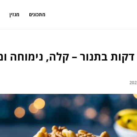
מתכונים
מגזין
א
וגת בננות 5 דקות בתנור – קלה, נימוח