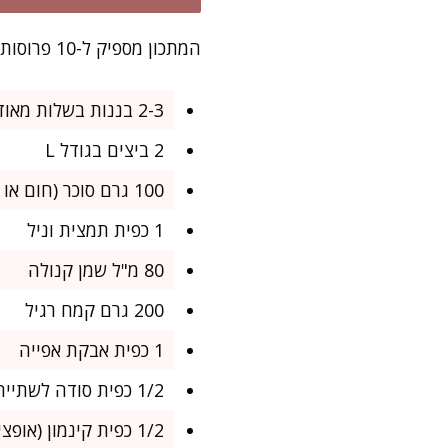
המתכון מספיק ל-10 פרוסות נדיבות, מושלם לקפה של אחר הצהריים או לאורחים בהפתעה.
2-3 בננות בשלות מאוד (כ-300 גרם אחרי קילוף)
2 ביצים בגודל L
100 גרם סוכר (חום או לבן לבחירתכם)
1 כפית תמצית וניל
80 מ"ל שמן קנולה
200 גרם קמח רגיל
1 כפית אבקת אפייה
1/2 כפית סודה לשתייה
1/2 כפית קינמון (אופציונלי, אבל מומלץ)