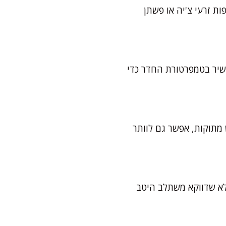
בעונות או אלרגיים, אפשר להחליף כל ביצה ב-60 גרם של רסק תפוחים, או ב-2 כפות זרעי צ'יה או פשתן
שיר בטמפרטורת החדר כדי
ננות ממש מתוקות, אפשר גם לוותר
תי, קמח מלא 70% נותן טעם אגוזי נפלא שדווקא משתלב היטב