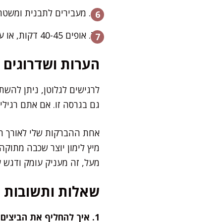
מעבירים לתבנית ומשטחי
אופים 40-45 דקות, או עד שקיסם יוצא נקי עם פירורים לחים. מצננים לחלוטין לפני הפריסה.
הערות ושדרוגים
לרגישים לגלוטן, ניתן להשת
גם בגרסה זו. אם אתם רגילי
אחת ההברקות שלי לאורך השנ
מיץ לימון יוצר שכבה מתוק
מעל, זה מעניק עומק ודגש ע
שאלות ותשובות
1. איך להחליף את הביצים במתכון?