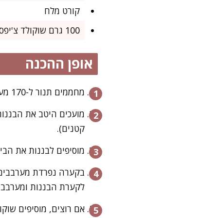
קורט מלח
100 גרם שוקולד צ'יפס או אגוזים קצוצים (לא חובה, אבל לגמרי משדרג)
אופן ההכנה
מחממים תנור ל-170 מעלות ומרפדים תבנית אינגליש קייק בנייר אפייה.
מועכים היטב את הבננות
קטנים).
מוסיפים לבננות את הבי
בקערה נפרדת מערבבים 
לקערת הבננות ומערבבים
אם רוצים, מוסיפים שוקול