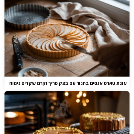
עוגת טארט אגסים בתנור עם בצק פריך וקרם שקדים נימוח