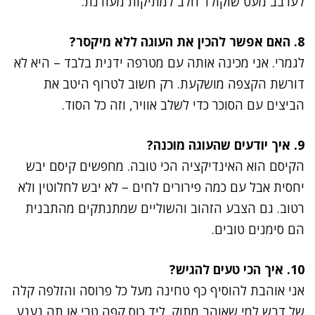
לערבב מעט שוקולד חלב למתיקות מעודנת.
8. האם אפשר להכין את העוגה ללא מיקסר?
לגמרי. אני מכינה אותה עם מטרפה ידנית בלבד – היא לא
דורשת הקצפה מושקעת. רק חשוב לטרוף היטב את
הביצים עם הסוכר כדי לשלב אוויר, וזה כל הסוד.
9. איך יודעים שהעוגה מוכנה?
הקיסם הוא האינדיקציה הכי טובה. מחפשים קיסם יבש
יחסית אבל עם כמה פירורים לחים – לא יבש לחלוטין ולא
רטוב. גם הצבע הזהוב והשוליים שמתנתקים מהתבנית
הם סימנים טובים.
10. איך הכי טעים להגיש?
אני אוהבת להוסיף כף טחינה מעל כל פרוסה והזלפה קלה
של דבש למי שאוהב מתוק. ליד כוס קפה טרי או תה נענע