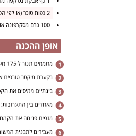
1 כף אבקת נס קפה מומס ב-2 כפות מים רותחים
2 כפות סוכר (או לפי הטעם)
100 גרם מסקרפונה או גבינת שמנת טבעית (בטמפרטורת החדר)
אופן ההכנה
מחממים תנור ל-175 מעלות ומרפדים תבנית אפייה בקוטר 24 ס"מ בנייר אפייה.
בקערת מיקסר טורפים את הביצים והסוכר 
בינתיים ממיסים את הקפ
מאחדים בין התערובות: 
מנפים פנימה את הקמח,
מעבירים לתבנית המשומנת ואופים כ-35–40 דקות, עד שקיסם יוצא