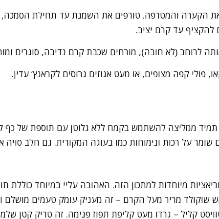
ת הקערה והמטרפה. טורפים את השמנת עד תחילת הסמכה, מ
להקציף עד קרם יציב.
תה לרוחב (לא חובה), מורחים שכבת קרם נדיבה, סוגרים ומ
פולי קפה מצופים, או מעט אגוזים גרוסים לקראנץ’ עדין.
י תמיד ממליצה להשתמש בקמח ללא גלוטן עם תוספת של כף קמ
ומר על רכות ונימוחות כמו בעוגה המקורית. גם חלב סויה א
יאציות מיוחדות למתכון הזה. האהובה עליי במיוחד כוללת תו
ש שוקולד מריר מעל הקרם – זה מעניק עומק טעמים מושלם 
יסט קליל – גרדו מעט קליפת תפוז פנימה. זה טריק קטן שלמד