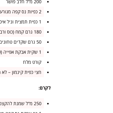
200 מ"ל חלב פושר
2 כפיות נס קפה מגורען (או כפית וחצי אספרסו חזק)
1 כפית תמצית וניל איכותית
180 גרם קמח (כוס ורבע כמעט)
50 גרם שקדים טחונים (לא חובה אבל מוסיף נימוחות)
1 שקית אבקת אפייה (10 גרם)
קורט מלח
חצי כפית קינמון – לא 
לקרם:
250 מ"ל שמנת להקצפה קרה (מינ' 32%)