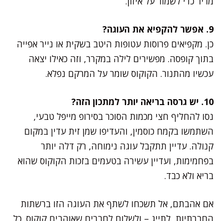
מריר כדי לשמור על איזון.
9. אפשר להקפיא את העוגה?
כן. מקפיאים פרוסות עטופות היטב בשקית או נייר אפייה
בתוך קופסה. מפשירים לילה במקרר, וזה כאילו יצאה
עכשיו מהתנור. הקוקוס שומר על המרקם נפלא.
10. יש גרסה בריאה יותר למתכון הזה?
נסו להחליף חצי מכמות הסוכר בסירופ מייפל טבעי,
השתמשו בקמח כוסמין, והעדיפו שמן זית עדין במקום
קנולה. עדיין תתקבל עוגה נימוחה, רק דלה יותר
בפחמימות, ועדיין עשירה בטעמים בזכות הקוקוס שהוא
בריא ולא כבד.
אם אהבתם, אל תשכחו לשתף את העוגה הזו ברשתות
החברתיות, לתייג – ולשלוח לחברים שאוהבים קוקוס. כל