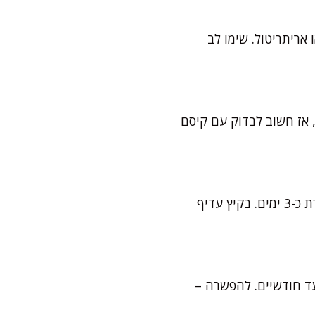
אריתריטול. שימו לב
כמה דקות, אז חשוב לבדוק עם קיסם
אטמו היטב עם ניילון נצמד או הכניסו לקופסת עוגות אטומה. בטמפרטורת החדר היא נשמרת כ-3 ימים. בקיץ עדיף
עד חודשיים. להפשרה –