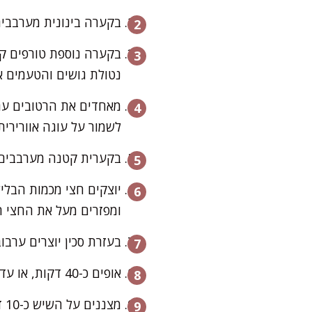
בקערה בינונית מערבבים
בקערה נוספת טורפים קלו
נטולת גושים והטעמים א
מאחדים את הרטובים עם 
לשמור על עוגה אוורירית
בקערית קטנה מערבבים א
יוצקים חצי מכמות הבלי
ומפזרים מעל את החצי ה
בעזרת סכין יוצרים ערבו
אופים כ-40 דקות, או עד שקיסם יוצא יבש עם פירורים לחים.
מצננים על השיש כ-10 דקות בתבנית, ואז שולפים בזהירות ומניחים להתקרר לגמרי על רשת.