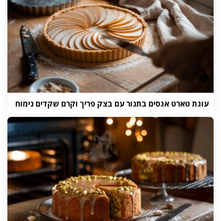
עוגת טארט אגסים בתנור עם בצק פריך וקרם שקדים נימוח