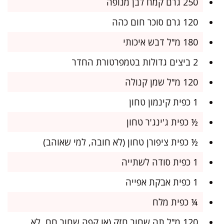
250 גרם קמח לבן מנופה
120 גרם סוכר חום כהה
180 מ"ל דבש איכותי
2 ביצים גדולות בטמפרטורת החדר
120 מ"ל שמן קנולה
1 כפית קינמון טחון
½ כפית ג'ינג'ר טחון
½ כפית ציפורן טחון (לא חובה, למי שאוהב)
1 כפית סודה לשתייה
1 כפית אבקת אפייה
¼ כפית מלח
120 מ"ל תה שחור חזק (או קפה שחור חם, לא