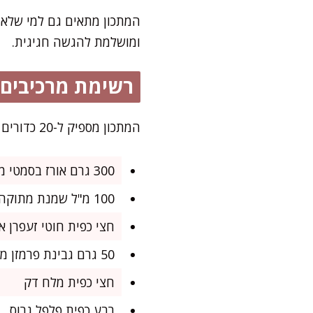
המתכון מתאים גם למי שלא 
ומושלמת להגשה חגיגית.
רשימת מרכיבים
המתכון מספיק ל-20 כדורים קטנים, מושלם לאירוח חגיגי או לפתיחה מרשימה של ארוחת שישי משפחתית
300 גרם אורז בסמטי מבושל (רצוי קר)
100 מ"ל שמנת מתוקה (או חלב קוקוס לגרסה פרווה)
חצי כפית חוטי זעפרן אי
50 גרם גבינת פרמזן מגורדת (לא חובה, אפשר לוותר או להמיר בפטה בקר למרקם נימוח)
חצי כפית מלח דק
רבע כפית פלפל גרוס