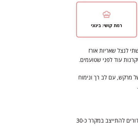
רמת קושי: בינוני
תי לנצל שאריות אורז
רנות עוד לפני שטועמים.
ל מרקש, עם לב רך ונימוח
את רוב העבודה תסיימו תוך 30-40 דקות – כולל הבישול, הערבוב והגלגול. מומלץ לתת לכדורים להתייצב במקרר כ-30