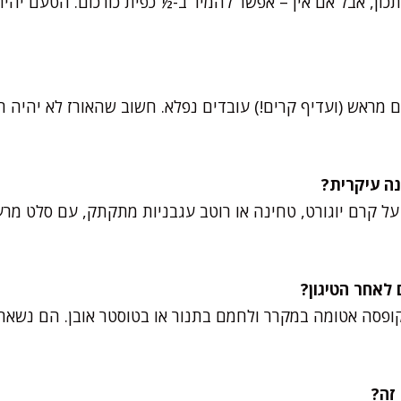
ן, אבל אם אין – אפשר להמיר ב-½ כפית כורכום. הטעם יהיה 
ים מראש (ועדיף קרים!) עובדים נפלא. חשוב שהאורז לא יהיה ר
על קרם יוגורט, טחינה או רוטב עגבניות מתקתק, עם סלט מרע
קופסה אטומה במקרר ולחמם בתנור או בטוסטר אובן. הם נשארי