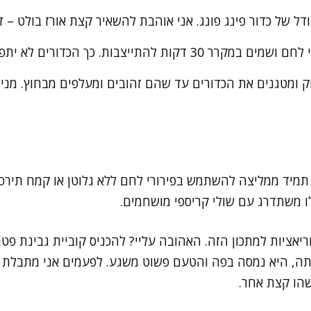
דל של כדור פינג פונג. אני אוהבת להשאיר קצת אורז בולט – ז
 להתייצבות. כך הכדורים לא יתפרקו בטיגון.
ק ומטגנים את הכדורים עד שהם זהובים ומעלפים מבחוץ. מניחי
 תמיד ממליצה להשתמש בפירורי לחם ללא גלוטן או קמח תירס ל
 משתדרג עם שולי קריספי מושחמים.
יאציות למתכון הזה. האהובה עליי? להכניס קוביית גבינת פט
תה, היא נמסה בפה והטעם פשוט משגע. לפעמים אני מתבלת 
הו קצת אחר.