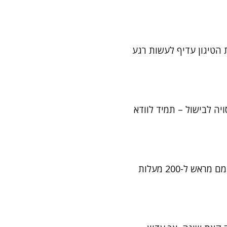
 הטיגון עדיף לעשות רגע
ה לבישול – תמיד לוודא
כן, אם רוצים גרסה קצת יותר בריאה. מרססים את הכדורים בתרסיס שמן ואופים בתנור שחומם מראש ל-200 מעלות