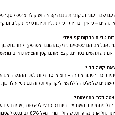
עם שברי עוגיות, קוביות בננה קפואה ושוקולד צ’יפס קטן. לפ
יקים – כי אין דבר יותר כיף מגלידת יוגורט על מקל ביום קיץ
וין, אבל אם הם עסיסיים מדי (כמו מנגו, אפרסק), קחו בחשבו
ת. אם משתמשים בטריים, קצצו אותם קטן והוציאו נוזלים מראש.
זו תופעה טבעית בגלידות ביתיות. כדי לפתור את זה – הוציאו
-שתיים של אלכוהול (למשל ליקר קוקוס) זה גם מסייע לריכוך.
 לדל פחמימות. השתמשו ביוגורט טבעי ללא סוכר, שמנת עם אח
 מונק פרוט. שוקולד מריר מעל 85% גם נכנס לקטגוריה.