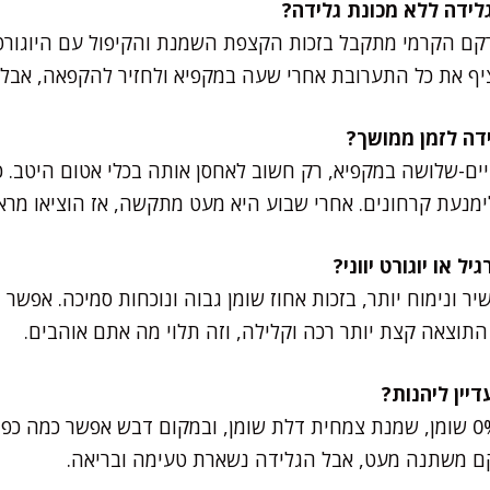
מרקם הקרמי מתקבל בזכות הקצפת השמנת והקיפול עם היוגורט
ציף את כל התערובת אחרי שעה במקפיא ולחזיר להקפאה, אבל
עיים-שלושה במקפיא, רק חשוב לאחסן אותה בכלי אטום היטב. 
לימנעת קרחונים. אחרי שבוע היא מעט מתקשה, אז הוציאו מר
עשיר ונימוח יותר, בזכות אחוז שומן גבוה ונוכחות סמיכה. אפ
בהחלט. תשתמשו ביוגורט 0% שומן, שמנת צמחית דלת שומן, ובמקום דבש אפשר
קם משתנה מעט, אבל הגלידה נשארת טעימה ובריאה.