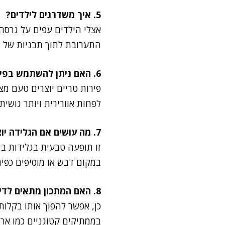
5. איך משדרגים לילדים?
אצלי הילדים עפים על גרסה 
התערובת לתוך תבניות של ארט
6. האם ניתן להשתמש בפירות טריים במקום קפואים?
פירות טריים יוצרים טעם מצ
לפחות אוורירית ויותר גושי
7. מה עושים אם הגלידה יוצאת קשה מדי?
במקום דבש או מוסיפים כפית
8. האם המתכון מתאים לדיאטה דלת פחמימות?
כן, אפשר להפוך אותו בקלות
בממתיקים קטוגניים כמו אריתריטול או