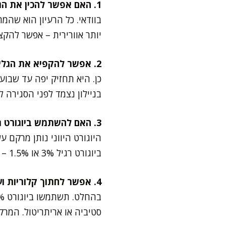
1. האם אפשר להכין את הגלידה ללא מכונת גלידה?
בוודאי. כל הרעיון הוא שה
יותר אוורירית – אפשר להק
2. אפשר להקפיא את הגלידה לזמן ממושך?
כן. היא תחזיק יפה עד שבו
בניילון נצמד לפני הסגירה 
3. האם להשתמש ביוגורט רגיל או יוגורט יווני?
היוגורט היווני נותן מרקם 
ביוגורט רגיל 3% או 1.5% – התוצאה קצת יותר רכה וקלילה, וזה תלוי מה אתם אוהבים.
4. אפשר לחתוך קלוריות ועדיין ליהנות?
סטיביה או אריתריטול. המר