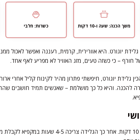
משך הכנה: שעה ו-10 דקות
כשרות: חלבי
ידת יוגורט. היא אוורירית, קרמית, רעננה ואפשר לאכול ממנ
ל חורף – כי כשזה טעים, מזג האוויר לא מפריע לאף אחד.
ן גלידת יוגורט, חיפשתי פתרון מהיר לקינוח קליל אחרי ארוח
רה להכנה. והיא כל כך מושלמת – שאנשים תמיד חושבים שה
א.
שי
את רוב העבודה תסיימו תוך 10 דקות. אחר כך הגלידה צ