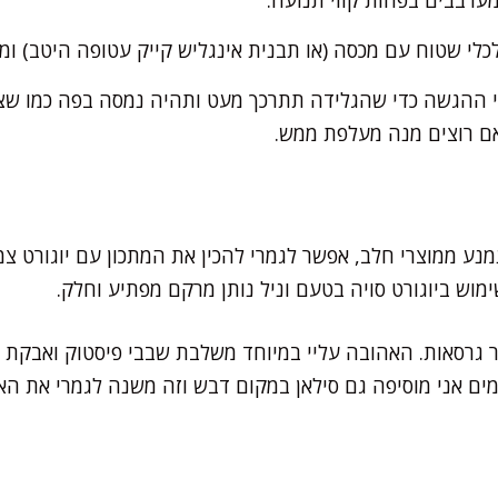
שטוח עם מכסה (או תבנית אינגליש קייק עטופה היטב) ומקפיאים ל-4 ש
5- דקות לפני ההגשה כדי שהגלידה תתרכך מעט ותהיה נמסה בפה כמו 
 אם רוצים מנה מעלפת ממש.
מנע ממוצרי חלב, אפשר לגמרי להכין את המתכון עם יוגורט צמח
ימוש ביוגורט סויה בטעם וניל נותן מרקם מפתיע וחלק.
ור גרסאות. האהובה עליי במיוחד משלבת שבבי פיסטוק ואבקת 
ים אני מוסיפה גם סילאן במקום דבש וזה משנה לגמרי את האו