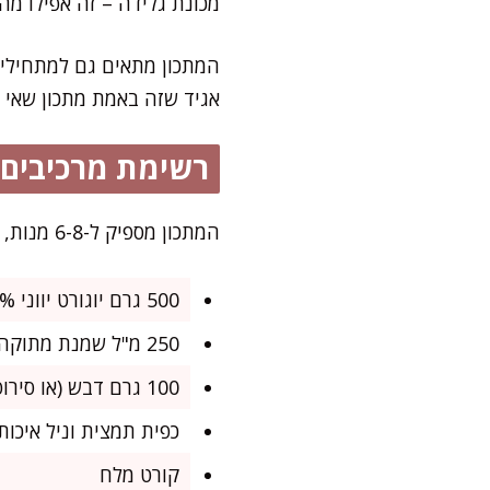
מכונת גלידה – זה אפילו מהי
המתכון מתאים גם למתחילים
אגיד שזה באמת מתכון שאי 
רשימת מרכיבים
המתכון מספיק ל-6-8 מנות, מושלם לאירוח קיצי או ערב סרט עם המשפחה
500 גרם יוגורט יווני 10% (אפשר גם יוגורט רגיל, אבל המרקם פחות עשיר)
250 מ"ל שמנת מתוקה להקצפה (אפשר דל שומן אם רוצים גירסה יותר בריאה)
100 גרם דבש (או סירופ מייפל טבעי)
כפית תמצית וניל איכות
קורט מלח