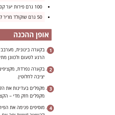
100 גרם פירות יער קפואים קצוצים גס (לא חובה, אבל עושים קסמים)
50 גרם שוקולד מריר קצוץ דק (לא חובה, אבל ממכר)
אופן ההכנה
בקערה בינונית, מערבבי
הרגע לטעום ולכוונן מת
בקערה נפרדת, מקציפים 
יציבה לחלוטין.
מקפלים בעדינות את הקצ
מקפלים חזק מדי – הקצפ
מוסיפים פנימה את הפיר
להשאיר "שיש" יפה אם מ