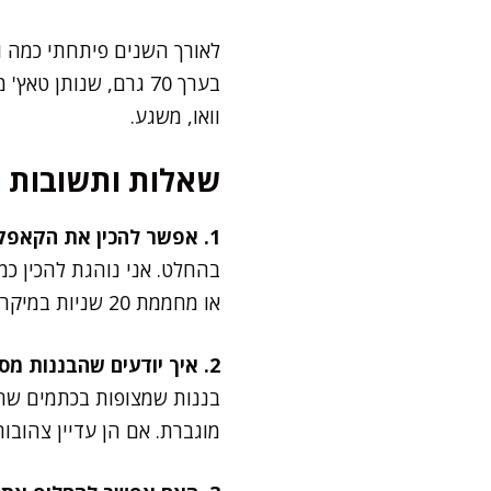
לאורך השנים פיתחתי כמה ור
בערך 70 גרם, שנותן
וואו, משגע.
שאלות ותשובות
1. אפשר להכין את הקאפקייקס מראש ולהקפיא?
בהחלט. אני נוהגת להכין כ
או מחממת 20 שניות במיקרו – וזה טעים כאילו נאפה עכשיו.
2. איך יודעים שהבננות מספיק בשלות?
בננות שמצופות בכתמים שח
מוגברת. אם הן עדיין צהובות 