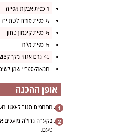
1 כפית אבקת אפייה
½ כפית סודה לשתייה
½ כפית קינמון טחון
¼ כפית מלח
40 גרם אגוזי מלך קצוצים (לא חובה)
חמאה/ספריי שמן לשימ
אופן ההכנה
מחממים תנור ל-180 מעלות צלזיוס ומניחים חוצצי נייר בתוך תבנית מאפינס סטנדרטית.
בקערה גדולה מועכים את
טעם.