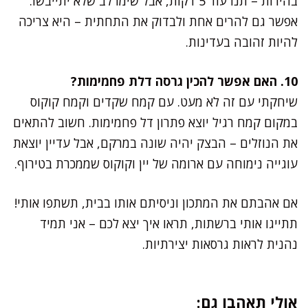
בהירות – תנו עוד 5 דקות, אבל שימו לב שלא יתייבשו.
אפשר גם להרים אחת ולבדוק את התחתית – היא צריכה
להיות זהובה בעדינות.
10. האם אפשר להכין גרסה דלת פחמימות?
שיחקתי עם זה לא מעט. עם קמח שקדים וקמח קוקוס
במקום קמח רגיל יוצא פתרון דל פחמימות. חשוב להתאים
את הנוזלים – הבצק יהיה שונה במרקם, אבל עדיין יוצאת
עוגייה נימוחה עם ארומה של יין וקוקוס שממכרת בטירוף.
אם אהבתם את המתכון וניסיתם אותו בבית, תשתפו אותי!
תתייגו אותי ברשתות, תראו איך יצא לכם – אני תמיד
נהנית לראות גרסאות יצירתיות.
אולי תאהבו גם: