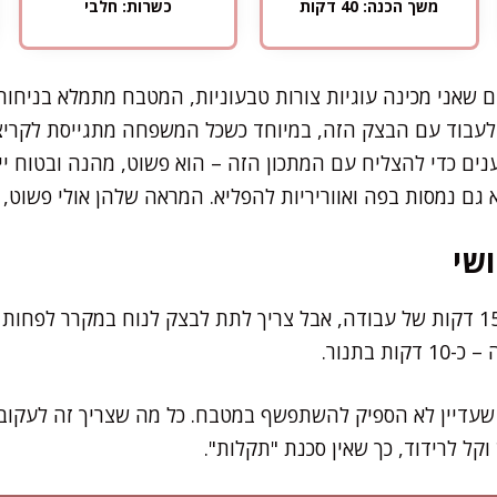
משך הכנה: 40 דקות
כשרות: חלבי
ם שאני מכינה עוגיות צורות טבעוניות, המטבח מתמלא בניחוח
בלעבוד עם הבצק הזה, במיוחד כשכל המשפחה מתגייסת לקריצת
נים כדי להצליח עם המתכון הזה – הוא פשוט, מהנה ובטוח יי
א גם נמסות בפה ואווריריות להפליא. המראה שלהן אולי פשוט
שי
את רוב ההכנה תסיימו תוך 15 דקות של עבודה, אבל צריך לתת לבצק לנוח במקרר
 בתנור.
שעדיין לא הספיק להשתפשף במטבח. כל מה שצריך זה לעקוב 
קל לרידוד, כך שאין סכנת "תקלות".