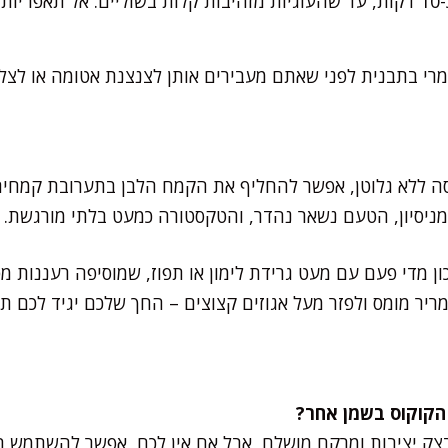
אפו בתנור החם במשך כ-10 דקות, עד שהעוגיות מזהיבות קלות בשוליים. אל תא
מרי בתבנית לפני שאתם מעבירים אותן לצנצנת אטומה או לצ
ה ללא גלוטן, אפשר להחליף את הקמח הלבן בתערובת קמחים ל
ניסיון, הטעם נשאר נהדר, והטקסטורה כמעט בלתי מורגשת.
 מדי פעם עם מעט גרידת לימון או תפוז, שמוסיפה רעננות מפ
מריר מומס ולפזר מעל אגוזים קצוצים – החך שלכם יגיד לכם תו
צק יציבות ומרקם מושלם, אבל אם אין לכם, אפשר להשתמש ב