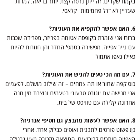
בקמח שקדים. זה ייתן גרסה קצת יותר בריאה, למרות
שעדיין לא "דל פחמימות" קלאסי.
6. האם אפשר להקפיא את העוגיות?
ברור! אני שומרת בקופסה אטומה בפריזר, מפרידה שכבות
עם נייר אפייה. מפשירה בטמפ' החדר והן חוזרות להיות
כאילו נאפו אתמול.
7. עם מה הכי טעים להגיש את העוגיות?
כוס קפה שחור או תה צמחים – זה שילוב מושלם. לפעמים
אני מגישה עם יוגורט טבעוני בטעמים ונוצרת מין מנה
אחרונה קלילה עם טוויסט של בית.
8. האם אפשר לעשות מהבצק גם חטיפי אנרגיה?
כן! פשוט פורסים לתבנית ואופים כבלוק אחד. אחרי
האפייה חותכים לריבועים. התוצאה מזכירה מעין גרנולה