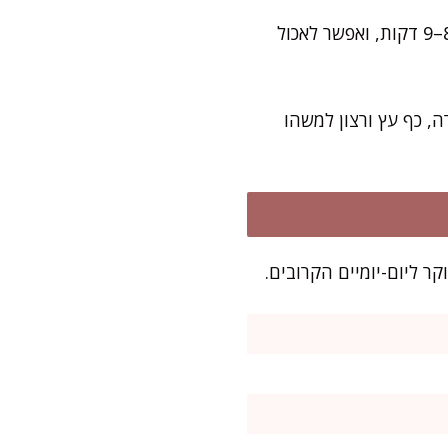
את רוב העבודה תסיימו תוך 10 דקות, כולל ערבוב והכנת התבנית. האפייה עצמה לוקחת 8–9 דקות, ואפשר לאכול
ה, כף עץ ורצון למשהו