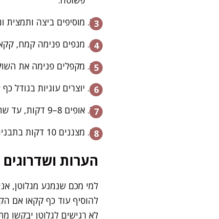
מוסיפים ביצה ותמצית ו
מנפים פנימה קמח, קקא
מקפלים פנימה את השוקול
יוצרים עוגיות בגודל כף
אופים 8–9 דקות, עד שהשוליים מתייצבים והמרכז עדיין מעט רך. זה הסוד לעוגיה נמסה בפה ולא יבשה.
מצננים 10 דקות בתבנית ואז מעבירים בזהירות לרשת קירור. או שאוכלים ככה. אני לא שופטת.
הערות ושדרוגים
למי מכם שנמנע מגלוטן, אנ
להוסיף עוד כף קקאו אם הקמ
לא רגישים לגלוטן יבקשו מתכ