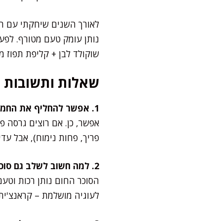
לאורך השנים שיחקתי עם המ
נותן עומק טעם מטורף. לפעמי
שוקולד לבן + קליפת תפוז מג
שאלות ותשובות
1. אפשר להחליף את החמאה בשמן?
פריך, פחות נימוח), אבל עדיי
2. למה חשוב לשלב גם סוכר לבן וגם חום?
הסוכר החום נותן רכות וטעם 
לעוגיה מושלמת – קראנצ'ית 