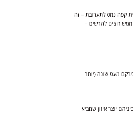
ית קפה נמס לתערובת – זה
ם ממש רוצים להרשים –
ה – משתמשים ב-80 מ"ל שמן קנולה. המרקם מעט שונה (יותר
ניהם יוצר איזון שמביא