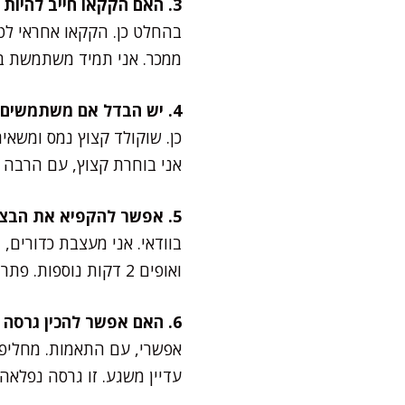
3. האם הקקאו חייב להיות איכותי?
בהחלט כן. הקקאו אחראי לטע
ממכר. אני תמיד משתמשת בק
4. יש הבדל אם משתמשים בשוקולד קצוץ או בשוקולד צ'יפס?
כן. שוקולד קצוץ נמס ומשאיר
אני בוחרת קצוץ, עם הרבה ח
5. אפשר להקפיא את הבצק?
בוודאי. אני מעצבת כדורים,
ואופים 2 דקות נוספות. פתרון גאוני לאורחים מפתיעים.
6. האם אפשר להכין גרסה דלת פחמימות?
אפשרי, עם התאמות. מחליפ
עדיין משגע. זו גרסה נפלאה 