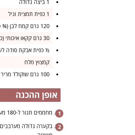
1 ביצה גדולה
1 כפית תמצית וניל
120 גרם קמח לבן (¾ כוס + 1 כף)
30 גרם קקאו איכותי (כ-3 כפות גדושות)
½ כפית אבקת סודה לש
קמצוץ מלח
100 גרם שוקולד מריר קצוץ גס או שוקולד צ'יפס
אופן ההכנה
מחממים תנור ל-180 מעלות ומרפדים תבנית בנייר אפייה.
בקערה גדולה מערבבים 
פשוטה.