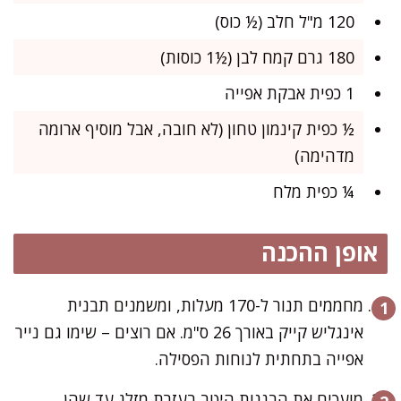
120 מ"ל חלב (½ כוס)
180 גרם קמח לבן (½1 כוסות)
1 כפית אבקת אפייה
½ כפית קינמון טחון (לא חובה, אבל מוסיף ארומה
מדהימה)
¼ כפית מלח
אופן ההכנה
מחממים תנור ל-170 מעלות, ומשמנים תבנית
אינגליש קייק באורך 26 ס"מ. אם רוצים – שימו גם נייר
אפייה בתחתית לנוחות הפסילה.
מועכים את הבננות היטב בעזרת מזלג עד שהן