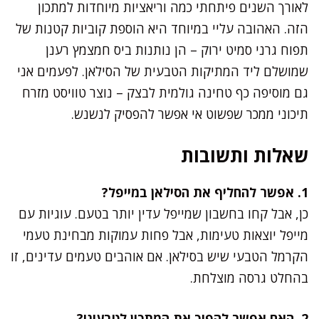
לאורך השנים פיתחתי כמה וריאציות מיוחדות למתכון
הזה. האהובה עליי במיוחד היא הוספת קוביות קטנות של
תפוח גרני סמיט ירוק – הן נותנות ביס חמצמץ רענן
שמושלם ליד המתיקות הטבעית של הסילאן. לפעמים אני
גם מוסיפה כף טחינה גולמית לבצק – נוצר טוויסט מזרח
תיכוני ממכר שפשוט אי אפשר להפסיק לנשנש.
שאלות ותשובות
1. אפשר להחליף את הסילאן במייפל?
כן, אבל קחו בחשבון שמייפל עדין יותר בטעם. עוגיות עם
מייפל יוצאות טעימות, אבל פחות עמוקות מבחינת טעמי
הקרמל הטבעי שיש בסילאן. אם אוהבים טעמים עדינים, זו
בהחלט גרסה מוצלחת.
2. האם אפשר להפוך את המתכון לטבעוני?