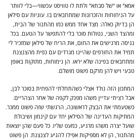
אמא" או "של סבתא" ולתת לו טוויסט עכשווי—בלי לוותר
על הניחוחות והזכרונות שמתחבאים בו. עוגיות עם סילאן
הן בדיוק כאלה: מצד אחד ממש כמו מהתנור של הבית,
ומהצד השני, נטולות סוכר בלי להתפשר על הטעם. בכל
נגיסה מרגישים את החום, את הריח של סילאן שמזכיר לי
תמיד את החורפים שהיינו מגרדים עם כפית מהצנצנת
ומתחבאים בפינה שלא יראו. הן נימוחות, מתוקות באופן
טבעי ויש להן מרקם פשוט מושלם.
המתכון הזה נולד אצלי כשהתחלתי להפחית בסוכר לבן,
אבל רציתי עדיין משהו מפנק לקפה של אחר הצהריים.
כשטעמתי את הבצק לראשונה, הרגשתי שזה פשוט ממכר.
המתיקות העדינה של הסילאן יחד עם קינמון ושיבולת
שועל יצרה משהו מרגיע, כמעט שליו. כל פעם שהן יוצאות
מהתנור, הן לא מספיקות אפילו להגיע לצנצנת. הן פשוט