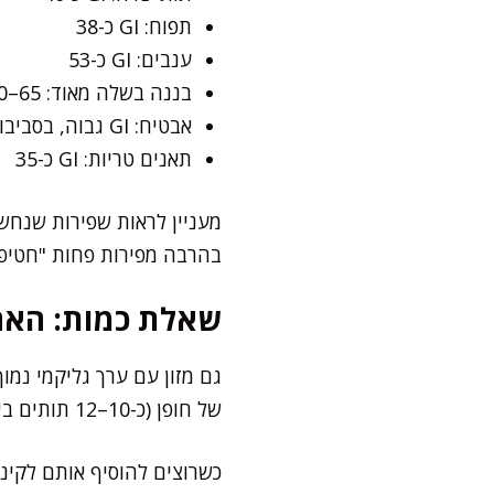
תפוח: GI כ-38
ענבים: GI כ-53
בננה בשלה מאוד: GI 60–65
אבטיח: GI גבוה, בסביבות 72–76
תאנים טריות: GI כ-35
מעניין לראות שפירות שנחשב
בהרבה מפירות פחות "חטיפיי
שאלת כמות: האם
גם מזון עם ערך גליקמי נמו
של חופן (כ-10–12 תותים בינוניים) נחשבת למנה נבונה בין ארוחות.
כשרוצים להוסיף אותם לקינ