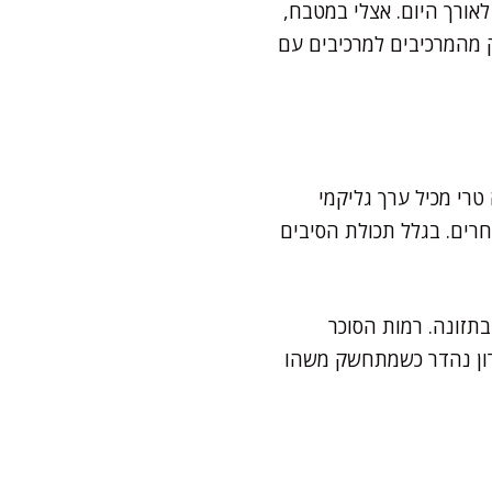
ססת על איזון אנרגטי לאורך היום. אצלי במטבח,
ק מהמרכיבים למרכיבים עם
Australian Glycemic Index Foundati, תות שדה טרי מכיל ערך גליקמי
ר אחרים. בגלל תכולת הסיבים
 עשיר בתזונה. רמות הסוכר
ז ודלקטוז ל-100 גרם. בעיניי, הם פתרון נהדר כשמתחשק משהו