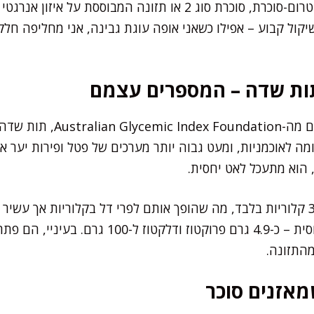
שהם מומלצים במצבים כמו טרום-סוכרת, סוכרת סוג 2 או תזונה המבו
קול קבוע – אפילו כשאני אופה עוגת גבינה, אני מחליפה חל
תות שדה – המספרים עצמם
לפי מחקרים עדכניים ונתונים מה-on
ר בערך דומה לאוכמניות, ומעט גבוה יותר מערכים של פטל ופירות יע
100 גרם תותים מכילים כ-32 קלוריות בלבד, מה שהופך אותם לפרי דל בקלוריות אך
הטבעיות בתותים נמוכות יחסית – כ-4.9 גרם פרוקטו
מהתזונה.
מאזנים סוכר