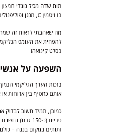
תות שדה מכיל נוגדי חמצון 
בו ויטמין C, מנגן ופוליפנולים בעלי פעילות אנטי דלקתית – כולם תורמים לבריאות מערכת העיכול ומטבוליזם הסוכר.
להפחית את העומס הגליקמי 
בסלט קינואה!
השפעה על אנשים
בזכות הערך הגליקמי הנמוך
אותם כחטיף בין ארוחות או א
כמובן, תמיד חשוב לבדוק את
טריים (כ-150 גר
ותותים במקום בננה – כולם