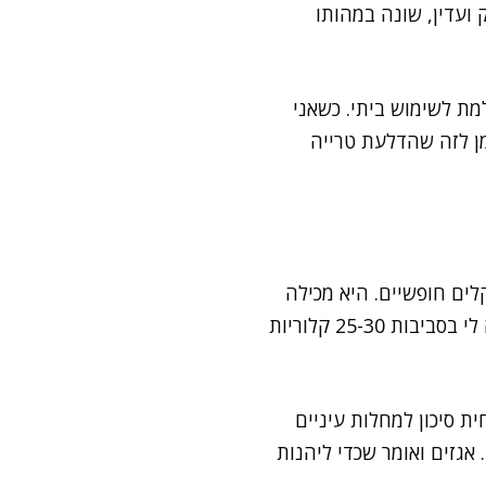
ועדין, שונה במהותו
"ג, מה שהופך אותה למושלמת לשימוש ביתי. כשאני
מן לזה שהדלעת טרייה
רוטן, פיגמנט שהופך בגוף לויטמין A ונלחם ברדיקלים חופשיים. היא מכילה
גם ויטמין C, סיבים תזונתיים, אשלגן ומעט קלוריות – כל מנה סטנדרטית (100 גרם) סיפקה לי בסביבות 25-30 קלוריות
ה להפחית סיכון למחלות עיניים
 אגזים ואומר שכדי ליהנות