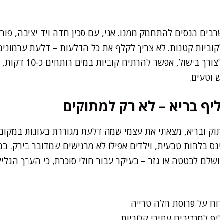
בים מנסים להתחמק ממנו. אני, עם סכין חדה ויד יציבה, פור
קוביות קטנות. לא צריך לקלף את כל הדלעות – דלעת ערמונים
יף בריא – לא רק למתוקים
וק ובריא, מצאתי את עצמי שמה דלעת מגוררת בעוגות במקום
נס בלחות טבעית, וילדים אפילו לא מרגישים שמדובר בירק. ב
ם לבטטה או גזר – בעיקר עבור חולי סוכרת, כי הערך הגליק
וח על פרוסת חלה טרייה
ף למרכיבים עתירי קלוריות