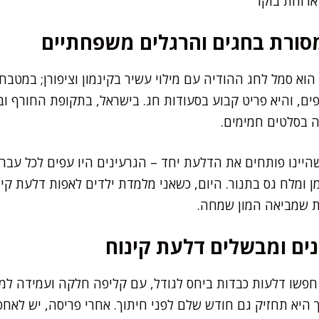
ארוחת בוקר
סורת בחגים והרגלים משפחתיים
וא סמל לחג ההודיה עם מילוי עשיר בקינמון וציפורן; במטב
ים, והיא פריט קבוע בסעודות חג. בישראל, בתקופת החורף וב
 בסלטים חמימים.
יינו פותחים את הדלעת יחד – הגרעינים היו עפים לכל עבר,
 ומלח גס בתנור. היום, כשאני מלמדת ילדים לאפות דלעת קינו
ת שמביאה המון שמחה.
נים ומבשלים דלעת קינוח
חפשו דלעות כבדות ביחס לגודל, עם קליפה חלקה ועמידה למג
ך היא תחזיק גם חודש שלם לפני חיתוך. אחרי פריסה, יש לא