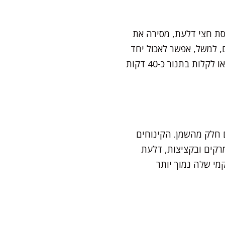
סת חצי דלעת, מסירה את
, למשל, אפשר לאכול יחד
עם הקליפה אחרי האפייה. לצורך בישול, אפשר להרתיח קוביות במים רותחים כ-10 דקות, או לקלות בתנור כ-40 דקות
 חלק מהשמן. הקינוחים
מרקים ובקציצות, דלעת
מי שלה נמוך יותר