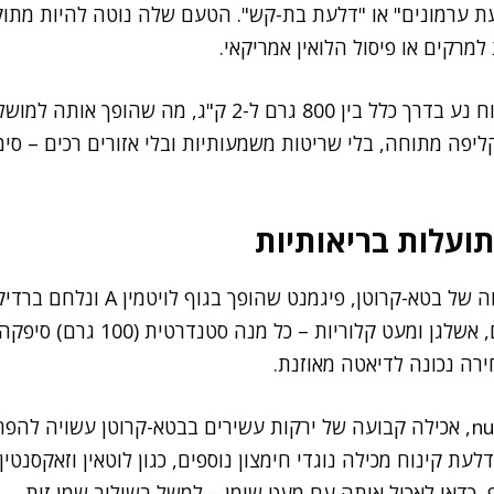
עת ערמונים" או "דלעת בת-קש". הטעם שלה נוטה להיות מתוק 
קים או פיסול הלואין אמריקאי.
משקל ממוצע של דלעת קינוח נע בדרך כלל בין 800 גרם ל-2 ק
יפה מתוחה, בלי שריטות משמעותיות ובלי אזורים רכים – סי
תועלות בריאותיות
דלעת קינוח מכילה אחוז גבוה של בטא-ק
רה נכונה לדיאטה מאוזנת.
על פי מחקרים nutrition.org, אכילה קבועה של ירקות עשירים בבטא-קרוטן עשוי
עת קינוח מכילה נוגדי חימצון נוספים, כגון לוטאין וזאקסנטין.
 כדאי לאכול אותה עם מעט שומן – למשל בשילוב שמן זית.