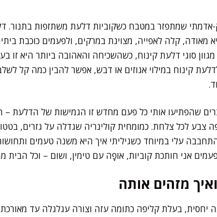
-אדמתי שמתפזר במטבח כשקוביות דלעת משתזפות בתנור. ד
 מאודה, קלה לאפייה, מצוינת במרקים, ולפעמים כוכבת ביתית
מגוון סוגי דלעת קינוח, כשהשכיחה והאהובה ביותר היא זו ב
לעת קינוח במילוי אגוזים או דבש, אפשר להבין כמה קל לשלב 
.
ברים שהפתיעו אותי כל פעם מחדש זו הגמישות של הדלעת – 
ה צבע לכל צלחת. כמומחית קולינריה שגדלה על גזרים, בטט
תחבבה עלי במיוחד כשגיליתי איך היא משנה טעמים ותחושות
עמים אני חותכת קוביות, אופָה עם טימין, ושום – וכל הבית מר
ואיך מזהים אותה
 יחסית, בעלת קליפה כתומה עזה וצורה עגלגלה עד מאורכת. 