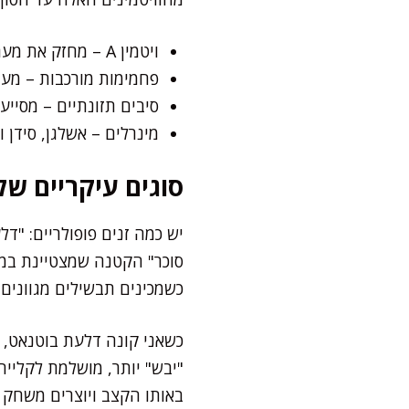
ויטמין A – מחזק את מערכת החיסון ותורם לבריאות העור והראייה
פחמימות מורכבות – מעני
סיבים תזונתיים – מסיי
מינרלים – אשלגן, סידן ו
סוגים עיקריים של
יש כמה זנים פופולריים: "
סוכר" הקטנה שמצטיינת במת
כשמכינים תבשילים מגוונים.
כשאני קונה דלעת בוטנאט, 
"יבש" יותר, מושלמת לקלייה
באותו הקצב ויוצרים משחק 