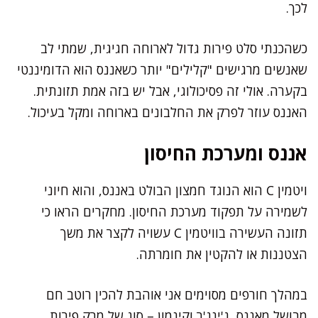
לכך.
כשהכנתי סלט פירות גדול לארוחה חגיגית, שמתי לב
שאנשים מרגישים "קלילים" יותר כשאננס הוא הדומיננטי
בקערה. אולי זה פסיכולוגי, אבל יש בזה אמת תזונתית.
האננס עוזר לפרק את החלבונים בארוחה ומקל בעיכול.
אננס ומערכת החיסון
ויטמין C הוא הנוגד חמצון הבולט באננס, והוא חיוני
לשמירה על תפקוד מערכת החיסון. מחקרים הראו כי
תזונה העשירה בוויטמין C עשויה לקצר את משך
הצטננות או להקטין את חומרתה.
במהלך חורפים מסוימים אני אוהבת להכין רוטב חם
מבושל מאננס, ג'ינג'ר וקינמון – סוג של מרק פירות