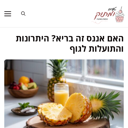
דלג
תוכן
האם אננס זה בריא? היתרונות
והתועלות לגוף