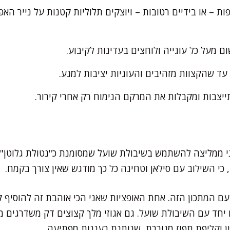
ות – או בידיים רטובות – ויוצקים תלוליות קטנות על נייר האפ
ם מעל כל עוגייה ולוחצים בעדינות לקיבוע.
ייצבות ומקבלות את המרקם הנימוח רק אחרי קירור.
ני ממליצה להשתמש בשיבולת שועל שמסומנת כ"נטולת גלוטן"
י השילוב עם סילאן וטחינה כל כך מודגש שאין צורך בקמח.
ם המתכון הזה. אחת האופציות שאני הכי אוהבת זה להוסיף קו
מוסיפים יחד עם השיבולת שועל. גם אגוזי מלך קצוצים דק משדרגים 
ון וקליפת תפוז מגוררת, שנותנת רעננות מפתיעה.