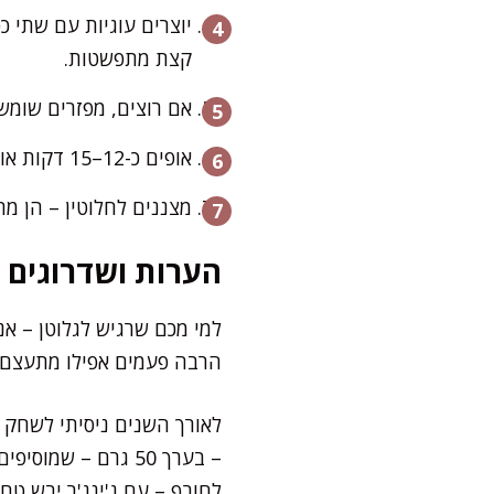
יוצרים עוגיות עם שתי כפ
קצת מתפשטות.
אם רוצים, מפזרים שומשו
אופים כ-12–15 דקות או עד שהקצוות מזהיבים והעוגיות יציבות למגע.
מצננים לחלוטין – הן מת
הערות ושדרוגים
למי מכם שרגיש לגלוטן – א
הרבה פעמים אפילו מתעצם, כ
לאורך השנים ניסיתי לשחק ע
– בערך 50 גרם – ש
לחורף – עם ג'ינג'ר יבש טח