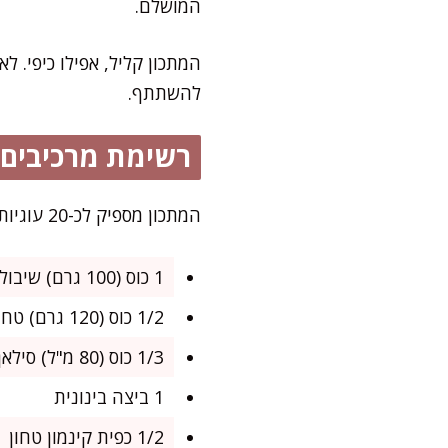
המושלם.
המתכון קליל, אפילו כיפי. 
להשתתף.
רשימת מרכיבים
המתכון מספיק לכ-20 עוגיות בגודל בינוני–מושלם לנשנוש יומי או לשים בצנצנת על השיש במהלך השבוע.
1 כוס (100 גרם) שיבולת שועל מלאה (אפשר גם דקה)
1/2 כוס (120 גרם) טחינה גולמית איכותית
1/3 כוס (80 מ"ל) סילאן טבעי ללא תוספת סוכר
1 ביצה בינונית
1/2 כפית קינמון טחון