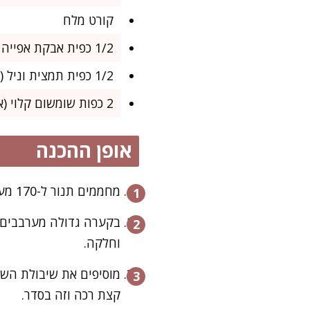
קורט מלח
1/2 כפית אבקת אפייה
1/2 כפית תמצית וניל (לא חובה, אבל מוסיף ארומה)
2 כפות שומשום קלוי (אופציונלי – לקישוט ומרקם)
אופן ההכנה
מחממים תנור ל-170 מעלות ומרפדים תבנית בנייר אפייה.
בקערה גדולה מערבבים ט
וחלקה.
מוסיפים את שיבולת השו
קצת רכה וזה בסדר.