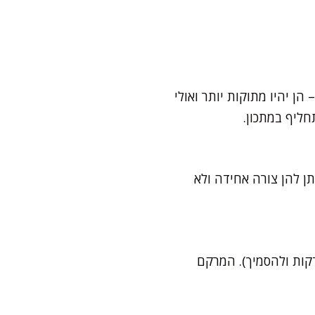
ן יהיו מתוקות יותר ואולי
חליף במתכון.
ן להן צורה אחידה ולא
ליפים את הביצה בכפית זרעי פשתן טחונים + 3 כפות מים (נותנים לזה לעמוד 10 דקות ולהסמיך). המרקם