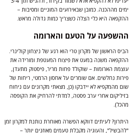
יעדיפו לא להקפיא אלא לשמור בקירור, ולהגיש תוך 3-4
ימים מההכנה. כמובן שבאירועים המוניים ומסיבות –
ההקפאה היא כלי הצלה כשצריך כמות גדולה מראש.
ההשפעה על הטעם והארומה
הביס הראשון של מקרון טרי הוא רגע של ניצחון קולינרי.
ההקפאה משנה במעט את פיצוח המעטפת ומורידה את
עוצמת הארומות – שוקולד פחות מריר, פיסטוק מתעדן,
פירות נחלשים. אם שומרים על אחסון הרמטי, ריחות של
שום מהמקפיא לא יידבקו (כן, מצאתי מקרונים עם ניחוח
בזיליקום אחרי ערב פסטה, למדתי להרחיק את הקופסה
מהכל).
היתרון? לעיתים דווקא הפשרה מאוחרת נותנת למקרון זמן
"להבשיל", והעוגיה מקבלת טעמים מאוזנים יותר –