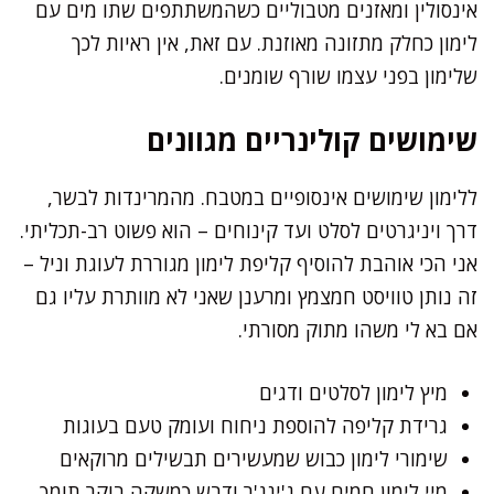
אינסולין ומאזנים מטבוליים כשהמשתתפים שתו מים עם
לימון כחלק מתזונה מאוזנת. עם זאת, אין ראיות לכך
שלימון בפני עצמו שורף שומנים.
שימושים קולינריים מגוונים
ללימון שימושים אינסופיים במטבח. מהמרינדות לבשר,
דרך ויניגרטים לסלט ועד קינוחים – הוא פשוט רב-תכליתי.
אני הכי אוהבת להוסיף קליפת לימון מגוררת לעוגת וניל –
זה נותן טוויסט חמצמץ ומרענן שאני לא מוותרת עליו גם
אם בא לי משהו מתוק מסורתי.
מיץ לימון לסלטים ודגים
גרידת קליפה להוספת ניחוח ועומק טעם בעוגות
שימורי לימון כבוש שמעשירים תבשילים מרוקאים
מיי לימון חמים עם ג'ינג'ר ודבש כמשקה בוקר תומך