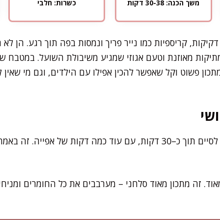
משך הכנה: 30-38 דקות
כשרות: חלבי
קיקות, קריספיות כמו נייר פריך ונמסות בפה תוך רגע. הן לא 
תיקות מאוזנת וטעם אגוזי שמגיע משיבולת השועל. במטבח של
כון פשוט וקל שאפשר להכין אפילו עם הילדים, וגם מי שאין לו
שי
את כל תהליך ההכנה אפשר לסיים תוך כ–30 דקות, עם עוד כמה דקות של אפ
וד. זה מתכון מאוד סלחני – מערבבים את כל החומרים ומניחי