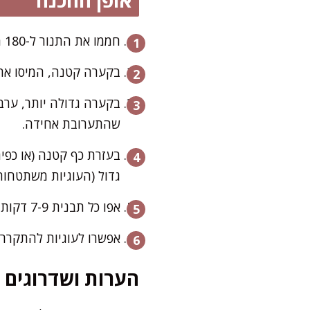
חממו את התנור ל-180 מעלות (תוכנית טורבו) ורפדו שתי תבניות בנייר אפייה.
בקערה קטנה, המיסו את ה
בקערה גדולה יותר, ערב
שהתערובת אחידה.
בעזרת כף קטנה (או כפית
גדול (העוגיות משתטחות
אפו כל תבנית 7-9 דקות, עד שהעוגיות זהובות בקצוות ובהירות במרכז. שימו לב שלא לחרוך אותן – הן דקות מאוד.
אפשרו לעוגיות להתקרר 
הערות ושדרוגים