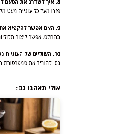
8. איך לשדרג את הטעם למתוק־מלוח?
פזרו מעל כל עוגייה מעט מל
9. האם אפשר להקפיא את התערובת לפני האפייה?
בהחלט. אפשר ליצור תלוליות
10. השוליים של העוגיות נשרפים לי מהר מדי. מה עושים?
נסו להוריד את טמפרטורת התנור ל-170 מעלות, לבדוק שהן במרכז התנור, ולהקטין 
אולי תאהבו גם: