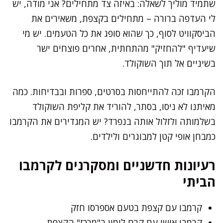
שתמיד מוליך לשאלה: באיזה צד מתחילים? אני מודה, יש
לי העדפה ברורה – מתחילים בקצפת, משאירים את
הביסקוויט לסוף, כך שהוא סופג את כל הטעמים. יש מי
שיעדיף "להחזיק" מהתחתית, אחרים פוצחים ישר
בשיניים אל תוך השוקולד.
הקרמבו זכה להתייחסות בסרטים, ספרות ובבדיחות. כמה
מאיתנו לא ניסו, בסתר, להוריד את קליפת השוקולד
בשלמותה ולזלול אותה בנפרד? יש המגדירים את הקרמבו
כמבחן אופי קטן למבוגרים ולילדים.
רעיונות חדשניים ומסקרנים לקרמבו
הביתי
קרמבו עם קצפת בטעם אספרסו חזק
קרמבו אישי עם קרם לימון ב"מרכז" הקצפת