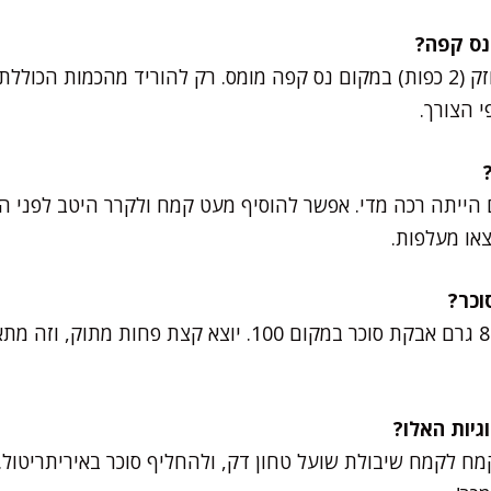
אפשר להשתמש באספרסו חזק (2 כפות) במקום נס קפה מומס. רק להוריד מהכמות
 הצורך.
יתה רכה מדי. אפשר להוסיף מעט קמח ולקרר היטב לפני הא
צאו מעלפות.
בוודאי. אפשר להשתמש ב-80 גרם אבקת סוכר במקום 100. יוצא ק
 לקמח שיבולת שועל טחון דק, ולהחליף סוכר באיריתריטול. 