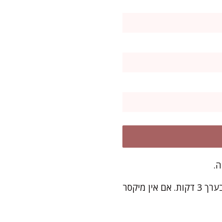
.
בקערת מיקסר, מקציפים את החמאה ואבקת הסוכר עד שהתערובת בהירה ותפוחה – בערך 3 דקות. אם אין מיקסר