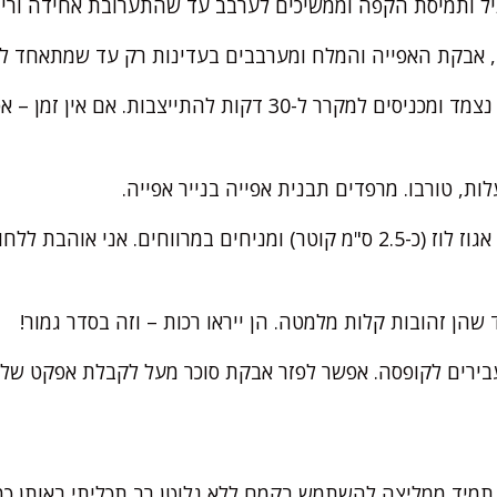
יל ותמיסת הקפה וממשיכים לערבב עד שהתערובת אחידה וריח
 אבקת האפייה והמלח ומערבבים בעדינות רק עד שמתאחד לב
מכסים את הבצק בניילון נצמד ומכניסים למקרר ל-30 דקות להתייצ
יוצרים כדורים בגודל של אגוז לוז (כ-2.5 ס"מ קוטר) ומניחים במרווחים. א
בירים לקופסה. אפשר לפזר אבקת סוכר מעל לקבלת אפקט של 
 תמיד ממליצה להשתמש בקמח ללא גלוטן רב תכליתי באותן כמ