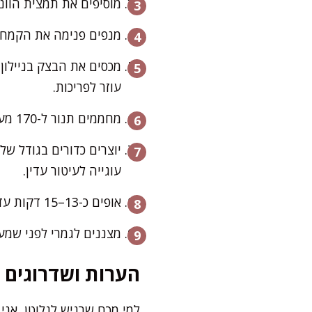
מוסיפים את תמצית הוונ
מנפים פנימה את הקמח,
עוזר לפריכות.
מחממים תנור ל-170 מעלות, טורבו. מרפדים תבנית אפייה בנייר אפייה.
עוגייה לעיטור עדין.
אופים כ-13–15 דקות עד שהן זהובות קלות מלמטה. הן ייראו רכות – וזה בסדר גמור!
מצננים לגמרי לפני שמע
הערות ושדרוגים
למי מכם שרגיש לגלוטן, אני