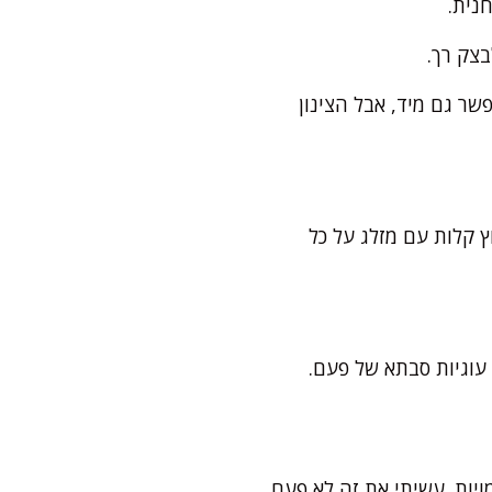
נית.
צק רך.
בות. אם אין זמן – אפשר גם מיד, אבל הצינון
ני אוהבת ללחוץ קלות עם מזלג על כל
עוגיות סבתא של פעם.
ויות. עשיתי את זה לא פעם