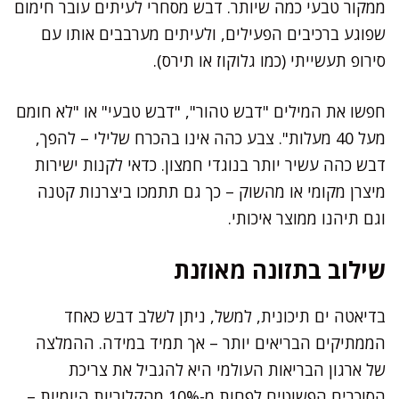
ממקור טבעי כמה שיותר. דבש מסחרי לעיתים עובר חימום
שפוגע ברכיבים הפעילים, ולעיתים מערבבים אותו עם
סירופ תעשייתי (כמו גלוקוז או תירס).
חפשו את המילים "דבש טהור", "דבש טבעי" או "לא חומם
מעל 40 מעלות". צבע כהה אינו בהכרח שלילי – להפך,
דבש כהה עשיר יותר בנוגדי חמצון. כדאי לקנות ישירות
מיצרן מקומי או מהשוק – כך גם תתמכו ביצרנות קטנה
וגם תיהנו ממוצר איכותי.
שילוב בתזונה מאוזנת
בדיאטה ים תיכונית, למשל, ניתן לשלב דבש כאחד
הממתיקים הבריאים יותר – אך תמיד במידה. ההמלצה
של ארגון הבריאות העולמי היא להגביל את צריכת
הסוכרים הפשוטים לפחות מ-10% מהקלוריות היומיות –