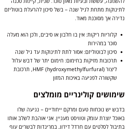
להשמנה, עששת ובעיות מאזן סוכר. שנית, קיימת סכנה
לתינוקות מתחת לגיל שנה – בשל סיכון להרעלת בוטוליזם
נדירה אך מסוכנת מאוד.
קלוריות ריקות: אין בו חלבון או סיבים, ולכן הוא מעלה
סוכר במהירות
סיכון לבוטוליזם: אסור לתת לתינוקות עד גיל שנה
תרכובות מזיקות בחימום: חימום יתר של דבש עלול
ליצור HMF (hydroxymethylfurfural), תרכובת
שקשורה לפגיעה באיכות המזון
שימושים קולינריים מומלצים
בדבש יש נוכחות טעם ומרקם ייחודיים – נגיעה שלו
באוכל יוצרת עומק וטוויסט מעניין. אני אוהבת לשלב אותו
בתיבול לסלטים עם חרדל דיז'ון, במרינדות לבשרים עוף