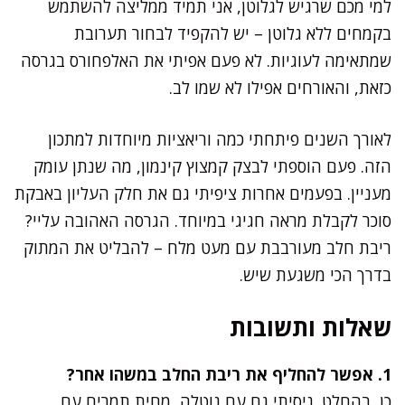
למי מכם שרגיש לגלוטן, אני תמיד ממליצה להשתמש
בקמחים ללא גלוטן – יש להקפיד לבחור תערובת
שמתאימה לעוגיות. לא פעם אפיתי את האלפחורס בגרסה
כזאת, והאורחים אפילו לא שמו לב.
לאורך השנים פיתחתי כמה וריאציות מיוחדות למתכון
הזה. פעם הוספתי לבצק קמצוץ קינמון, מה שנתן עומק
מעניין. בפעמים אחרות ציפיתי גם את חלק העליון באבקת
סוכר לקבלת מראה חגיגי במיוחד. הגרסה האהובה עליי?
ריבת חלב מעורבבת עם מעט מלח – להבליט את המתוק
בדרך הכי משגעת שיש.
שאלות ותשובות
1. אפשר להחליף את ריבת החלב במשהו אחר?
כן, בהחלט. ניסיתי גם עם נוטלה, מחית תמרים עם