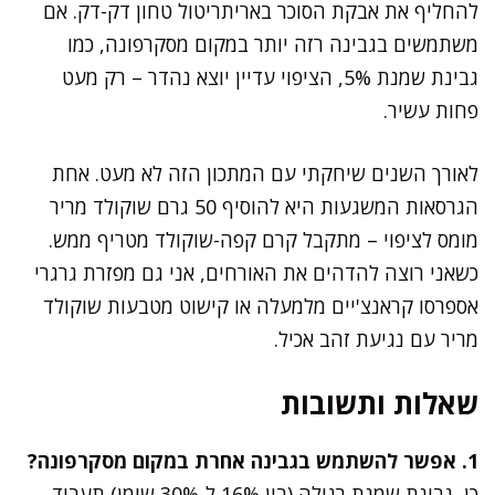
להחליף את אבקת הסוכר באריתריטול טחון דק-דק. אם
משתמשים בגבינה רזה יותר במקום מסקרפונה, כמו
גבינת שמנת 5%, הציפוי עדיין יוצא נהדר – רק מעט
פחות עשיר.
לאורך השנים שיחקתי עם המתכון הזה לא מעט. אחת
הגרסאות המשגעות היא להוסיף 50 גרם שוקולד מריר
מומס לציפוי – מתקבל קרם קפה-שוקולד מטריף ממש.
כשאני רוצה להדהים את האורחים, אני גם מפזרת גרגרי
אספרסו קראנצ'יים מלמעלה או קישוט מטבעות שוקולד
מריר עם נגיעת זהב אכיל.
שאלות ותשובות
1. אפשר להשתמש בגבינה אחרת במקום מסקרפונה?
כן, גבינת שמנת רגילה (בין 16% ל-30% שומן) תעבוד