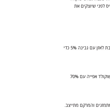
ות 100 גרם גנאש חם על הבסיס לפני שיוצקים את
כן, בהחלט. אפילו יצא עשיר יותר. רק לקחת בחשבון שזה יוסיף קצת שומן למאפה. אני אוהבת לאזן עם גבינה 5% כדי
ברוב הסופרים כבר אפשר למצוא שוקולד עם מעל 60% קקאו. אני אישית קונה חפיסה של שוקולד אפייה עם 70%
תמזגים והמרקם מתייצב.