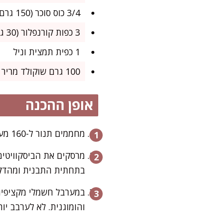
3/4 כוס סוכר (150 גרם)
3 כפות קורנפלור (30 גרם)
1 כפית תמצית וניל
100 גרם שוקולד מריר איכותי
אופן ההכנה
מחממים תנור ל-160 מעלות. מרפדים תבנית מלבנית (בגודל כ-20×30 ס"מ) בנייר אפייה.
מרסקים את הביסקוויטים
בתחתית התבנית ומהדקים
במערבל חשמלי מקציפים 
והומוגנית. לא לערבב יו