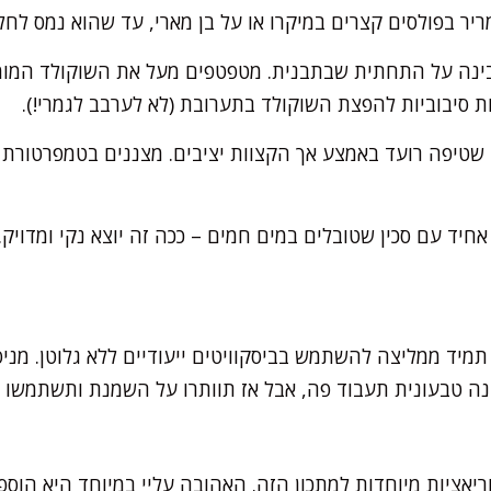
ר בפולסים קצרים במיקרו או על בן מארי, עד שהוא נמס לחלו
ינה על התחתית שבתבנית. מטפטפים מעל את השוקולד המומס 
ות סיבוביות להפצת השוקולד בתערובת (לא לערבב לגמרי!).
ות, או עד שטיפה רועד באמצע אך הקצוות יציבים. מצננים בטמפרטו
אחיד עם סכין שטובלים במים חמים – ככה זה יוצא נקי ומדויק.
 תמיד ממליצה להשתמש בביסקוויטים ייעודיים ללא גלוטן. מני
ה טבעונית תעבוד פה, אבל אז תוותרו על השמנת ותשתמשו ב
ריאציות מיוחדות למתכון הזה. האהובה עליי במיוחד היא הוס