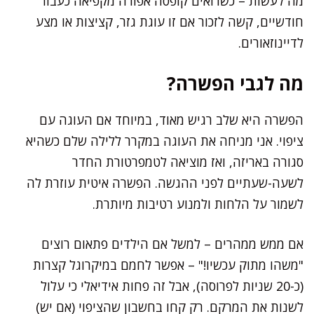
מה לעשות – כשרואים קופסה אפורה מקפיאה כעבור
חודשיים, קשה לזכור אם זו עוגת גזר, קציצות או מצע
לדיינוזאורים.
מה לגבי הפשרה?
הפשרה היא שלב רגיש מאוד, במיוחד אם העוגה עם
ציפוי. אני מניחה את העוגה במקרר ללילה שלם כשהיא
סגורה באריזה, ואז מוציאה לטמפרטורת החדר
לשעה-שעתיים לפני ההגשה. הפשרה איטית עוזרת לה
לשמור על הלחות ולמנוע רטיבות מיותרת.
אם ממש ממהרים – למשל אם הילדים פתאום רוצים
"משהו מתוק עכשיו!" – אפשר לחמם במיקרוגל קצרות
(כ-20 שניות לפרוסה), אבל זה פחות אידיאלי כי עלול
לשנות את המרקם. רק קחו בחשבון שהציפוי (אם יש)