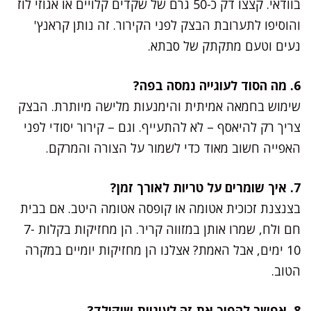
בוודאי. קצצו דק כ-50 גרם של שקדים קלויים או אגוזי לוז
והוסיפו לתערובת הבצק לפני הקירור. זה נותן קראנץ'
נעים וטעם מתקתק של סבתא.
6. מה הסוד לעוגייה נמסה בפה?
שימוש בחמאה אמיתית והימנעות מלישה מיותרת. הבצק
צריך רק להיאסף – לא להתעייף. וגם – קירור יסודי לפני
האפייה חשוב מאוד כדי לשמור על הצורה והמרקם.
7. איך שומרים על טריות לאורך זמן?
בצנצנת זכוכית אטומה או קופסה אטומה היטב. אם בבית
חם ולח, שמרו אותן במזווה קריר. הן מחזיקות בקלות 7-
10 ימים, אבל האמת? אצלנו הן מחזיקות יומיים במקרה
הטוב.
8. אפשר להפוך את זה לעוגיות שוקולד?