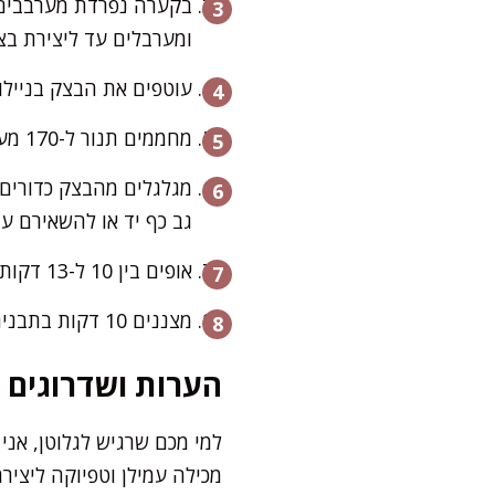
בקערה נפרדת מערבבים 
ומערבלים עד ליצירת בצ
עוטפים את הבצק בניילון נצמד ומניחים
מחממים תנור ל-170 מעלות ופורסים נייר אפייה על שתי תבניות.
גב כף יד או להשאירם עג
אופים בין 10 ל-13 דקות בלבד – עד שהקצוות מזהיבים קלות והעוגיות עדיין רכות במרכז. אסור לייבש.
מצננים 10 דקות בתבנית, ואז מעבירים לרשת קירור. בשלב הזה אפשר לפדר באבקת סוכר בעדינות.
הערות ושדרוגים
למי מכם שרגיש לגלוטן, אנ
מכילה עמילן וטפיוקה ליצי