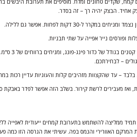
קמח, שקדים טחונים ומלח. מוסיפים את תערובת היבשים בה
ק אחיד. הבצק יהיה רך – זה בסדר.
 במקרר ל-30 דקות לפחות. אפשר גם ללילה.
מגלגלים מהבצק כדו
ולים – לבחירתכם.
י תמיד ממליצה להשתמש בתערובת קמחים ייעודית לאפייה ללא 
רת המרקם האוורירי והנמס בפה. עשיתי את הגרסה הזו כמה פע