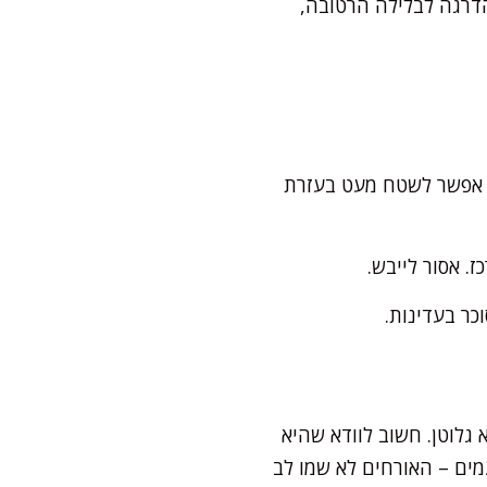
דרגה לבלילה הרטובה,
רים קטנים בגודל של כדור פינג-פונג, ומניחים ברווחים של 3 ס"מ. אפשר לשטח מעט בעזרת
גלוטן. חשוב לוודא שהיא
מים – האורחים לא שמו לב