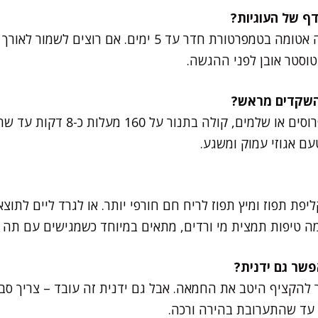
הכי טוב לשמור אותן בקופסה אטומה בטמפרטורת חדר עד 5 ימי
בוודאי! אני לוקחת שקדים פרוסים או 
ם אגוזי עמוק ומשגע.
פת תפוז ומיץ תפוז לריח חם חורפי יותר. או לגרד ליים לתו
ה טיפות תמצית מי ורדים, מתאים במיוחד כשמגישים עם תה מ
ר להקציף היטב את החמאה. אבל גם ידנית זה עובד – צריך סב