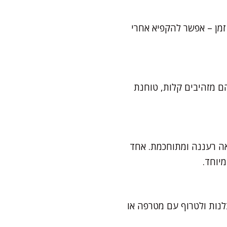
ם. אם רוצים לשמור לאורך זמן – אפשר להקפיא אחרי
שלמים, קולה בתנור על 160 מעלות כ-8 דקות עד שהם מזהיבים קלות, טוחנת
צאה רעננה ומתוחכמת. אחד
יוחד.
לנות ולטרוף עם מטרפה או