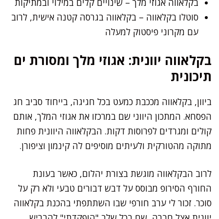
בקלאווה אגוזי מלך – שינויים קלים במילוי ובמתיקות
סוטלו בקלאווה – בקלאווה בגרסה קטנה אישית, לרוב
עם מקרוני פיסטוק למעלה
בקלאווה יוונית: אגוזי מלך ומסורת ים
תיכונית
ביוון, בקלאווה מככבת כמעט בכל חגיגה, בייחוד סביב חג
הפסחא. המתכון היווני שם במרכזו את אגוזי המלך, אותם
קולים ומגרדים לפרוסות דקות. הבקלאווה היוונית פחות
מתוקה מהטורקית ולעיתים מוסיפים לה קינמון וציפורן.
לרוב הבקלאווה מוגשת בצורת יהלום, כאשר בעונת
החורף הסירופ מבוסס על דבש דבורים טבעי ולא רק על
סוכר. זכור לי ערב חורפי שבו השתתפתי בהכנת בקלאווה
יוונית אצל חברה, שם בכל שלב "הופקדתי" להבריש