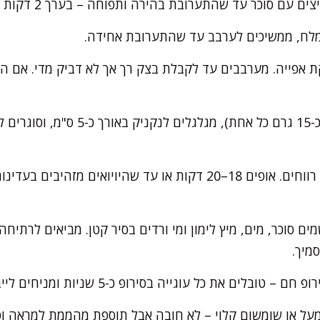
 סוכר עד שהתערובת בהירה ותפוחה – בערך 2 דקות עם מטרפה ידנית.
 ומלח, ממשיכים לערבב עד שהתערובת אחידה.
 אפייה. מערבבים עד לקבלת בצק רך אך לא דביק מדי. אם הב
קורצים חתיכות קטנות (כ-15 גרם כל אחת), 
מיך.
לים את כל עוגייה בסירופ כ-5 שניות ומניחים לייבוש על רשת.
על או שומשום קלוי – לא חובה אבל תוספת מהממת למראה ו