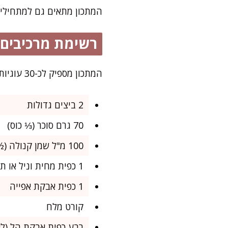
המתכון מתאים גם למתחילים.
רשימת מרכיבים
המתכון מספיק לכ-30 עוגיות יויו, מושלם לשבת או לאירוח מתוק אחרי הארוחה
2 ביצים גדולות
70 גרם סוכר (⅓ כוס)
100 מ"ל שמן קנולה (½ כוס)
1 כפית מחית וניל או תמצית וניל איכותית
1 כפית אבקת אפייה
קורט מלח
רבע כפית אבקת הל (לא