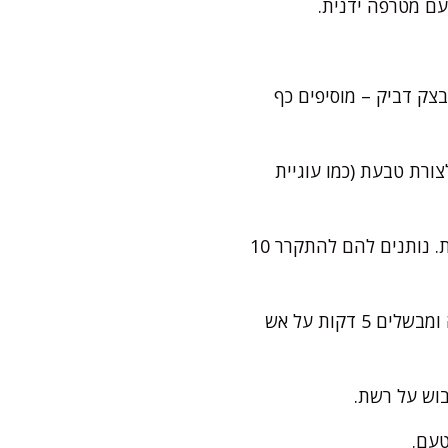
צק דביק – מוסיפים כף
מגלגלים לנקניק באורך כ-5 ס"מ, וסוגרים לצורת טבעת (כמו עוגיית
מסדרים על התבנית עם רווחים. אופים 18–20 דקות או עד שהיויואים מזהיבים בעדינות. נותנים להם להתקרר 10
בינתיים מכינים סירופ: שמים סוכר, מים, מיץ לימון ומי ורדים בסיר קטן. מביאים לרתיחה ומבשלים 5 דקות על אש
טעם.