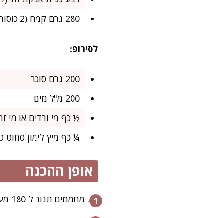
280 גרם קמח (2 כוסות)
לסירופ:
200 גרם סוכר
200 מ"ל מים
½ כף מי ורדים או מי זה
¼ כף מיץ לימון סחוט ט
אופן ההכנה
מחממים תנור ל-180 מעלות עם טורבו. מרפדים תבנית בנייר אפייה.