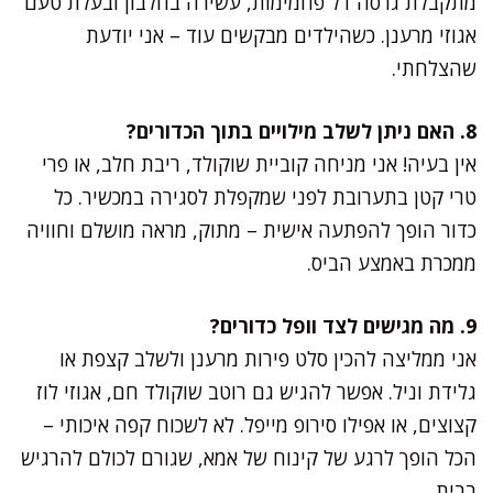
מתקבלת גרסה דל פחמימות, עשירה בחלבון ובעלת טעם
אגוזי מרענן. כשהילדים מבקשים עוד – אני יודעת
שהצלחתי.
8. האם ניתן לשלב מילויים בתוך הכדורים?
אין בעיה! אני מניחה קוביית שוקולד, ריבת חלב, או פרי
טרי קטן בתערובת לפני שמקפלת לסגירה במכשיר. כל
כדור הופך להפתעה אישית – מתוק, מראה מושלם וחוויה
ממכרת באמצע הביס.
9. מה מגישים לצד וופל כדורים?
אני ממליצה להכין סלט פירות מרענן ולשלב קצפת או
גלידת וניל. אפשר להגיש גם רוטב שוקולד חם, אגוזי לוז
קצוצים, או אפילו סירופ מייפל. לא לשכוח קפה איכותי –
הכל הופך לרגע של קינוח של אמא, שגורם לכולם להרגיש
בבית.