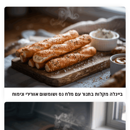
בייגלה מקלות בתנור עם מלח גס ושומשום אוורירי ונימוח