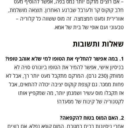
– אם רוצים מרקם יותר נמס בפה, אפשר להוסיף מעט
חלב קוקוס קר ולערבל שברגע האחרון. תוצאה מושלמת,
אוורירית ומעט חמצמצה. זה מוס ששווה כל קלוריה –
טבעוני ועם אופי של בית של אמא.
שאלות ותשובות
1. במה אפשר להחליף את הטופו למי שלא אוהב טופו?
בניסיון אישי, אפשר להמיר את הטופו ביוגורט סויה לא
ממותק (230 גרם). המרקם מתקבל מעט יותר רך, אבל לא
פחות ממכר. גם קצפת קוקוס יציבה יכולה להתאים, אבל
אז תקבלו מוס עשיר ושמנמן יותר, מה שמקפיץ אותו
לקטגוריה של קינוח של מסעדה!
2. האם המוס בטוח להקפאה?
אחרי ניסיונות רבים במטבח, המוס קופא נפלא. אם רוצים