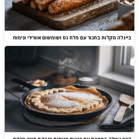
בייגלה מקלות בתנור עם מלח גס ושומשום אוורירי ונימוח