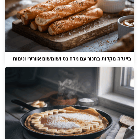
בייגלה מקלות בתנור עם מלח גס ושומשום אוורירי ונימוח