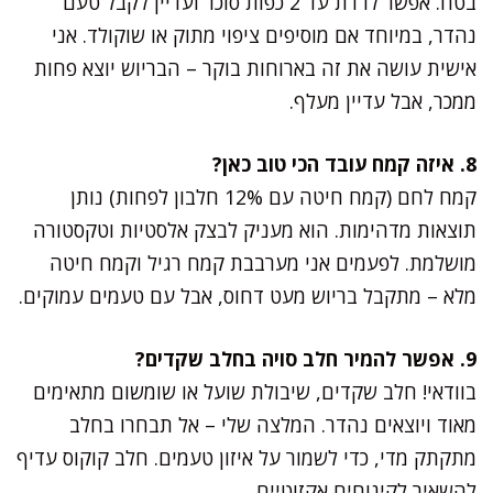
בטח. אפשר לרדת עד 2 כפות סוכר ועדיין לקבל טעם
נהדר, במיוחד אם מוסיפים ציפוי מתוק או שוקולד. אני
אישית עושה את זה בארוחות בוקר – הבריוש יוצא פחות
ממכר, אבל עדיין מעלף.
8. איזה קמח עובד הכי טוב כאן?
קמח לחם (קמח חיטה עם 12% חלבון לפחות) נותן
תוצאות מדהימות. הוא מעניק לבצק אלסטיות וטקסטורה
מושלמת. לפעמים אני מערבבת קמח רגיל וקמח חיטה
מלא – מתקבל בריוש מעט דחוס, אבל עם טעמים עמוקים.
9. אפשר להמיר חלב סויה בחלב שקדים?
בוודאי! חלב שקדים, שיבולת שועל או שומשום מתאימים
מאוד ויוצאים נהדר. המלצה שלי – אל תבחרו בחלב
מתקתק מדי, כדי לשמור על איזון טעמים. חלב קוקוס עדיף
להשאיר לקינוחים אקזוטיים.