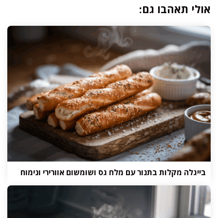
אולי תאהבו גם:
בייגלה מקלות בתנור עם מלח גס ושומשום אוורירי ונימוח