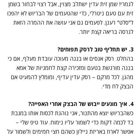
לגמרי! שמן זית עדין ישתלב מצוין, אבל רצוי לבחור בשמן
זית עם טעם ניטרלי, כדי שהטעמים של הבריוש לא יהפכו
ל"סלט" רענן. לפעמים גם אני עושה את ההמרה הזאת
לגרסה בריאה קצת יותר.
3. יש תחליף טוב לרסק תפוחים?
בהחלט. רסק אגסים או בננה מעוכה עובדת מעלף, אם כי
בננה מורגשת בטעם ומזכירה קצת לחמניות של אמא
מהגן. לכל מרקם – רסק עדין עדיף, ומומלץ להמעיט אם
הבצק לח מדי.
4. איך מונעים ייבוש של הבצק אחרי האפייה?
כשהבריוש יוצא מהתנור, אני נוהגת לכסות אותו במגבת
בד לכמה דקות כדי לשמור עליו נימוח. עוד טיפ שלי –
אפשר לארוז באריזת ניילון כשהם חצי חמימים ולשמור על