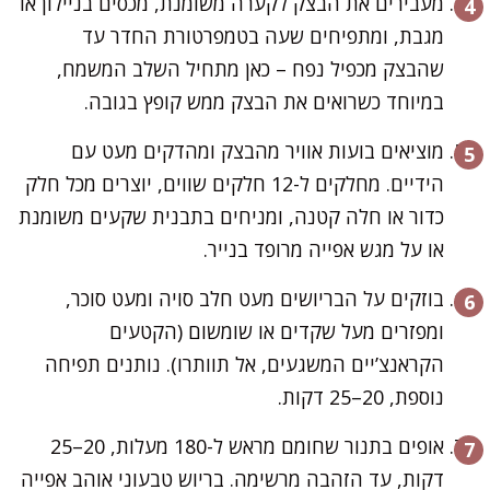
מעבירים את הבצק לקערה משומנת, מכסים בניילון או
מגבת, ומתפיחים שעה בטמפרטורת החדר עד
שהבצק מכפיל נפח – כאן מתחיל השלב המשמח,
במיוחד כשרואים את הבצק ממש קופץ בגובה.
מוציאים בועות אוויר מהבצק ומהדקים מעט עם
הידיים. מחלקים ל-12 חלקים שווים, יוצרים מכל חלק
כדור או חלה קטנה, ומניחים בתבנית שקעים משומנת
או על מגש אפייה מרופד בנייר.
בוזקים על הבריושים מעט חלב סויה ומעט סוכר,
ומפזרים מעל שקדים או שומשום (הקטעים
הקראנצ’יים המשגעים, אל תוותרו). נותנים תפיחה
נוספת, 20–25 דקות.
אופים בתנור שחומם מראש ל-180 מעלות, 20–25
דקות, עד הזהבה מרשימה. בריוש טבעוני אוהב אפייה